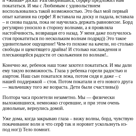
и «живая» доска! Разговорившись, серфер предложил нам
покататься. И мы с Любимым с удовольствием
воспользовались такой возможностью. Это был мой первый
опыт катания на серфе! Я вставала на доску и падала, вставала
– и снова падала, пока не научилась держать равновесие. Борд
регулярно уносило в сторону волнами, а я проявляла
настойчивость, возвращая его назад. У меня даже получилось
стоя прокатиться по нескольким волнам подряд)) Это такое
удивительное ощущение! Чем-то похоже на качели, но столько
свободы и щекотящего драйва! И столько наслаждения и
плескающейся радости от скольжения по волнам!..
Конечно же, ребенок наш тоже захотел покататься. И мы дали
ему такую возможность. Глаза у ребенка горели радостью и
азартом. Наш сын покатался лежа, потом сидя и даже – с
нашей поддержкой – стоя. Потом покатали и его нового друга
— мальчишку того же возраста. Дети были счастливы))
Полтора часа пролетели незаметно. Мы — физически
выложившиеся, немножко сгоревшие, и при этом очень
довольные, вернулись домой.
Уже дома, когда закрываю глаза – вижу волны, борд, чувствую
покачивание волн и что серф так и норовит ускользнуть из-
под ног)) Тело помнит.