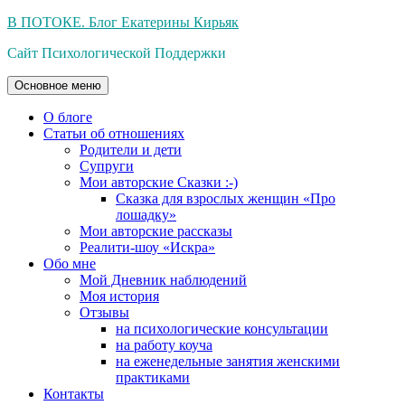
Перейти
В ПОТОКЕ. Блог Екатерины Кирьяк
к
Сайт Психологической Поддержки
содержимому
Основное меню
О блоге
Статьи об отношениях
Родители и дети
Супруги
Мои авторские Сказки :-)
Сказка для взрослых женщин «Про
лошадку»
Мои авторские рассказы
Реалити-шоу «Искра»
Обо мне
Мой Дневник наблюдений
Моя история
Отзывы
на психологические консультации
на работу коуча
на еженедельные занятия женскими
практиками
Контакты