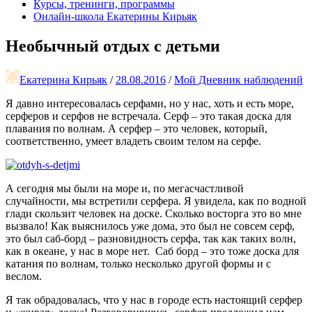
Курсы, тренинги, программы
Онлайн-школа Екатерины Кирьяк
Необычный отдых с детьми
Екатерина Кирьяк
/
28.08.2016
/
Мой Дневник наблюдений
Я давно интересовалась серфами, но у нас, хоть и есть море,
серферов и серфов не встречала. Серф – это такая доска для
плавания по волнам. А серфер – это человек, который,
соответственно, умеет владеть своим телом на серфе.
А сегодня мы были на море и, по мегасчастливой
случайности, мы встретили серфера. Я увидела, как по водной
глади скользит человек на доске. Сколько восторга это во мне
вызвало! Как выяснилось уже дома, это был не совсем серф,
это был саб-борд – разновидность серфа, так как таких волн,
как в океане, у нас в море нет. Саб борд – это тоже доска для
катания по волнам, только несколько другой формы и с
веслом.
Я так обрадовалась, что у нас в городе есть настоящий серфер