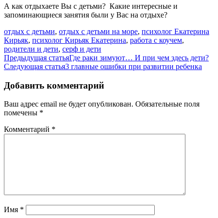
А как отдыхаете Вы с детьми? Какие интересные и
запоминающиеся занятия были у Вас на отдыхе?
отдых с детьми
,
отдых с детьми на море
,
психолог Екатерина
Кирьяк
,
психолог Кирьяк Екатерина
,
работа с коучем
,
родители и дети
,
серф и дети
Навигация
Предыдущая статья
Где раки зимуют… И при чем здесь дети?
Следующая статья
3 главные ошибки при развитии ребенка
по
записям
Добавить комментарий
Ваш адрес email не будет опубликован.
Обязательные поля
помечены
*
Комментарий
*
Имя
*