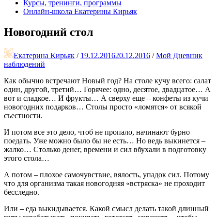
Курсы, тренинги, программы
Онлайн-школа Екатерины Кирьяк
Новогодний стол
Екатерина Кирьяк
/
19.12.2016
20.12.2016
/
Мой Дневник
наблюдений
Как обычно встречают Новый год? На столе кучу всего: салат
один, другой, третий… Горячее: одно, десятое, двадцатое… А
вот и сладкое… И фрукты… А сверху еще – конфеты из кучи
новогодних подарков… Столы просто «ломятся» от всякой
съестности.
И потом все это дело, чтоб не пропало, начинают бурно
поедать. Уже можно было бы не есть… Но ведь выкинется –
жалко… Столько денег, времени и сил вбухали в подготовку
этого стола…
А потом – плохое самочувствие, вялость, упадок сил. Потому
что для организма такая новогодняя «встряска» не проходит
бесследно.
Или – еда выкидывается. Какой смысл делать такой длинный