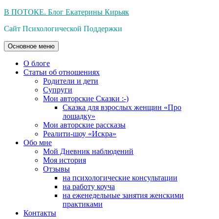
Перейти
В ПОТОКЕ. Блог Екатерины Кирьяк
к
Сайт Психологической Поддержки
содержимому
Основное меню
О блоге
Статьи об отношениях
Родители и дети
Супруги
Мои авторские Сказки :-)
Сказка для взрослых женщин «Про
лошадку»
Мои авторские рассказы
Реалити-шоу «Искра»
Обо мне
Мой Дневник наблюдений
Моя история
Отзывы
на психологические консультации
на работу коуча
на еженедельные занятия женскими
практиками
Контакты