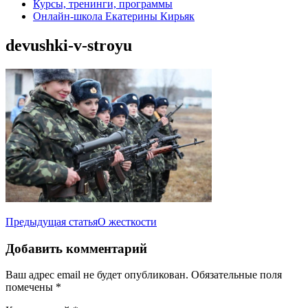
Курсы, тренинги, программы
Онлайн-школа Екатерины Кирьяк
devushki-v-stroyu
Навигация
Предыдущая статья
О жесткости
по
Добавить комментарий
записям
Ваш адрес email не будет опубликован.
Обязательные поля
помечены
*