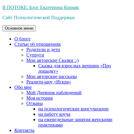
Перейти
В ПОТОКЕ. Блог Екатерины Кирьяк
к
Сайт Психологической Поддержки
содержимому
Основное меню
О блоге
Статьи об отношениях
Родители и дети
Супруги
Мои авторские Сказки :-)
Сказка для взрослых женщин «Про
лошадку»
Мои авторские рассказы
Реалити-шоу «Искра»
Обо мне
Мой Дневник наблюдений
Моя история
Отзывы
на психологические консультации
на работу коуча
на еженедельные занятия женскими
практиками
Контакты