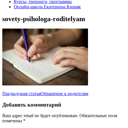
Курсы, тренинги, программы
Онлайн-школа Екатерины Кирьяк
sovety-psihologa-roditelyam
Навигация
Предыдущая статья
Обращение к родителям
по
Добавить комментарий
записям
Ваш адрес email не будет опубликован.
Обязательные поля
помечены
*