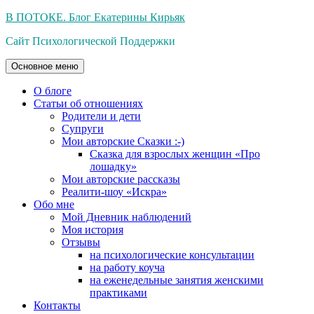
Перейти
В ПОТОКЕ. Блог Екатерины Кирьяк
к
Сайт Психологической Поддержки
содержимому
Основное меню
О блоге
Статьи об отношениях
Родители и дети
Супруги
Мои авторские Сказки :-)
Сказка для взрослых женщин «Про
лошадку»
Мои авторские рассказы
Реалити-шоу «Искра»
Обо мне
Мой Дневник наблюдений
Моя история
Отзывы
на психологические консультации
на работу коуча
на еженедельные занятия женскими
практиками
Контакты