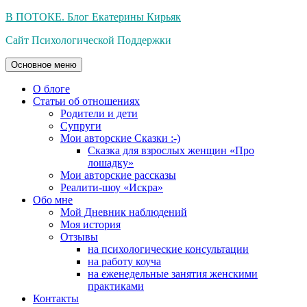
Перейти
В ПОТОКЕ. Блог Екатерины Кирьяк
к
Сайт Психологической Поддержки
содержимому
Основное меню
О блоге
Статьи об отношениях
Родители и дети
Супруги
Мои авторские Сказки :-)
Сказка для взрослых женщин «Про
лошадку»
Мои авторские рассказы
Реалити-шоу «Искра»
Обо мне
Мой Дневник наблюдений
Моя история
Отзывы
на психологические консультации
на работу коуча
на еженедельные занятия женскими
практиками
Контакты