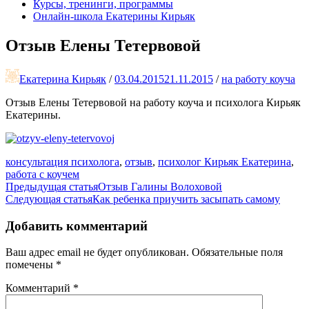
Курсы, тренинги, программы
Онлайн-школа Екатерины Кирьяк
Отзыв Елены Тетервовой
Екатерина Кирьяк
/
03.04.2015
21.11.2015
/
на работу коуча
Отзыв Елены Тетервовой на работу коуча и психолога Кирьяк
Екатерины.
консультация психолога
,
отзыв
,
психолог Кирьяк Екатерина
,
работа с коучем
Навигация
Предыдущая статья
Отзыв Галины Волоховой
Следующая статья
Как ребенка приучить засыпать самому
по
записям
Добавить комментарий
Ваш адрес email не будет опубликован.
Обязательные поля
помечены
*
Комментарий
*