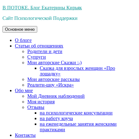
Перейти
В ПОТОКЕ. Блог Екатерины Кирьяк
к
Сайт Психологической Поддержки
содержимому
Основное меню
О блоге
Статьи об отношениях
Родители и дети
Супруги
Мои авторские Сказки :-)
Сказка для взрослых женщин «Про
лошадку»
Мои авторские рассказы
Реалити-шоу «Искра»
Обо мне
Мой Дневник наблюдений
Моя история
Отзывы
на психологические консультации
на работу коуча
на еженедельные занятия женскими
практиками
Контакты