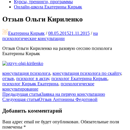
Курсы, тренинги, программы
Онлайн-школа Екатерины Кирьяк
Отзыв Ольги Кириленко
Екатерина Кирьяк
/
08.05.2015
21.11.2015
/
на
психологические консультации
Отзыв Ольги Кириленко на разовую сессию психолога
Екатерины Кирьяк
консультация психолога
,
консультация психолога по скайпу
,
отзыв
,
психолог в актау
,
психолог Екатерина Кирьяк
,
психолог Кирьяк Екатерина
,
психологическое
консультирование
Навигация
Предыдущая статья
Заявка на первую консультацию
Следующая статья
Отзыв Антонины Федотовой
по
записям
Добавить комментарий
Ваш адрес email не будет опубликован.
Обязательные поля
помечены
*