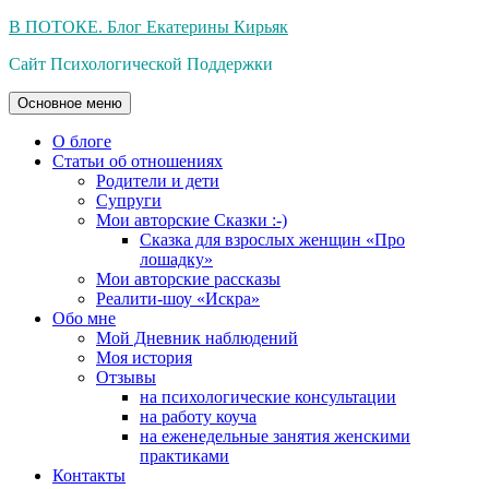
Перейти
В ПОТОКЕ. Блог Екатерины Кирьяк
к
Сайт Психологической Поддержки
содержимому
Основное меню
О блоге
Статьи об отношениях
Родители и дети
Супруги
Мои авторские Сказки :-)
Сказка для взрослых женщин «Про
лошадку»
Мои авторские рассказы
Реалити-шоу «Искра»
Обо мне
Мой Дневник наблюдений
Моя история
Отзывы
на психологические консультации
на работу коуча
на еженедельные занятия женскими
практиками
Контакты