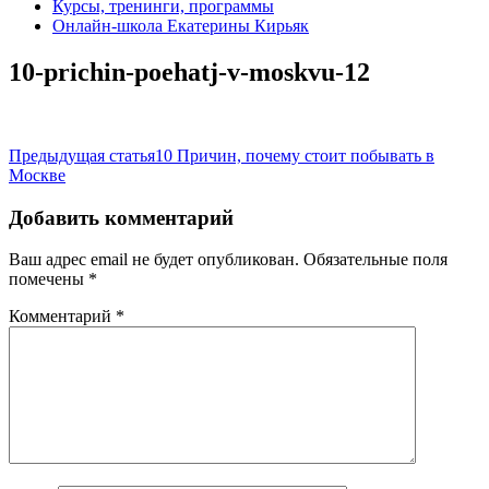
Курсы, тренинги, программы
Онлайн-школа Екатерины Кирьяк
10-prichin-poehatj-v-moskvu-12
Навигация
Предыдущая статья
10 Причин, почему стоит побывать в
Москве
по
записям
Добавить комментарий
Ваш адрес email не будет опубликован.
Обязательные поля
помечены
*
Комментарий
*