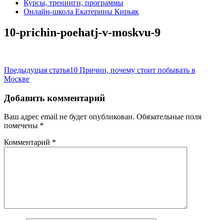
Курсы, тренинги, программы
Онлайн-школа Екатерины Кирьяк
10-prichin-poehatj-v-moskvu-9
Навигация
Предыдущая статья
10 Причин, почему стоит побывать в
Москве
по
записям
Добавить комментарий
Ваш адрес email не будет опубликован.
Обязательные поля
помечены
*
Комментарий
*