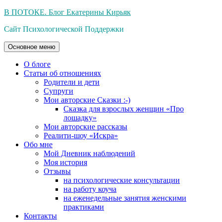
Перейти
В ПОТОКЕ. Блог Екатерины Кирьяк
к
Сайт Психологической Поддержки
содержимому
Основное меню
О блоге
Статьи об отношениях
Родители и дети
Супруги
Мои авторские Сказки :-)
Сказка для взрослых женщин «Про
лошадку»
Мои авторские рассказы
Реалити-шоу «Искра»
Обо мне
Мой Дневник наблюдений
Моя история
Отзывы
на психологические консультации
на работу коуча
на еженедельные занятия женскими
практиками
Контакты