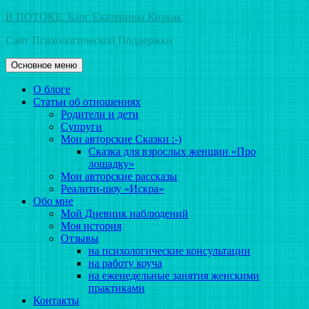
Перейти
В ПОТОКЕ. Блог Екатерины Кирьяк
к
Сайт Психологической Поддержки
содержимому
Основное меню
О блоге
Статьи об отношениях
Родители и дети
Супруги
Мои авторские Сказки :-)
Сказка для взрослых женщин «Про
лошадку»
Мои авторские рассказы
Реалити-шоу «Искра»
Обо мне
Мой Дневник наблюдений
Моя история
Отзывы
на психологические консультации
на работу коуча
на еженедельные занятия женскими
практиками
Контакты