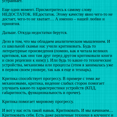
устраивает.
Еще один момент. Присмотритесь к самому слову
НЕДОСТАТОК. НЕдостаток. Этому качеству явно чего-то не
достает, чего-то не хватает… А именно – нашей любви и
принятия.
Дальше. Откуда недостатки берутся.
Дело в том, что мы обладаем аналитическим мышлением. И
со школьной скамьи нас учили критиковать. Будь то
литературные произведения (помню, как я читала великих
критиков, как они там друг перед другом критиковали книги
и свои рецензии к ним)) ). Или будь то какие-то технические
устройства, механизмы или процессы (этим я занималась уже
в первом своем универе, так как я еще и технарь).
Критика способствует прогрессу. В примере с теми же
механизмами, критика, видение слабых сторон помогает
улучшать какие-то характеристики устройств (КПД,
габаритность, функциональность и прочее).
Критика помогает мировому прогрессу.
И вот у нас есть такой навык. Критиковать. И мы начинаем…
Критиковать себя. Есть даже различные техники в коучинге и