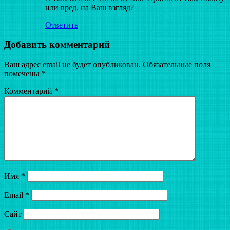
или вред, на Ваш взгляд?
Ответить
Добавить комментарий
Ваш адрес email не будет опубликован.
Обязательные поля
помечены
*
Комментарий
*
Имя
*
Email
*
Сайт