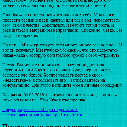
недостатком. (Респект тем, кто дочитал статью до этого
момента, сегодня она получилась длиннее обычного).
Ошибка – это постоянная критика самих себя. Можно же
провести ревизию раз в квартал или раз в год, пересмотреть
себя, свои качества. Докопаться. Наметить точки роста. И
развиваться в выбранном направлении. Спокойно. Легко. Без
потуг и надрывов.
Но нет… Мы ж критикуем себя много, много раз на дню… И
вот он результат. Мы глубоко убеждены, что это недостаток,
некая «кака», которую обязательно нужно с себя «стряхнуть».
И если Вы хотите принять свое качество-недостаток,
перестать с ним бороться и сливать кучу энергии на эту
бесполезную борьбу. Хотите увидеть ресурс в своем
«недостатке» и использовать его – записывайтесь на
консультацию. Для этого напишите мне в личные сообщения.
Как раз до 04.03.2018 льготная цена на эту консультацию –
ниже обычной на 15% (30%ая уже прошла).
Навигация
Предыдущая статья
Миф о недостатках
Следующая статья
Сказка про Недостаток
по
записям
Почему недостаток становится