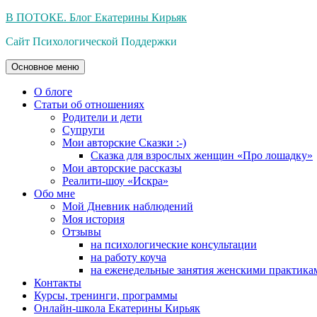
Перейти
В ПОТОКЕ. Блог Екатерины Кирьяк
к
Сайт Психологической Поддержки
содержимому
Основное меню
О блоге
Статьи об отношениях
Родители и дети
Супруги
Мои авторские Сказки :-)
Сказка для взрослых женщин «Про лошадку»
Мои авторские рассказы
Реалити-шоу «Искра»
Обо мне
Мой Дневник наблюдений
Моя история
Отзывы
на психологические консультации
на работу коуча
на еженедельные занятия женскими практика
Контакты
Курсы, тренинги, программы
Онлайн-школа Екатерины Кирьяк