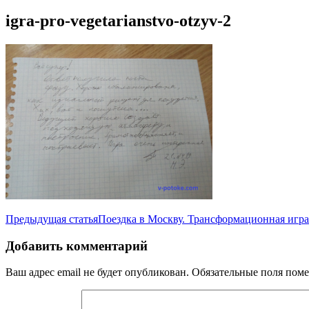
igra-pro-vegetarianstvo-otzyv-2
Навигация
Предыдущая статья
Поездка в Москву. Трансформационная игра
по
Добавить комментарий
записям
Ваш адрес email не будет опубликован.
Обязательные поля пом