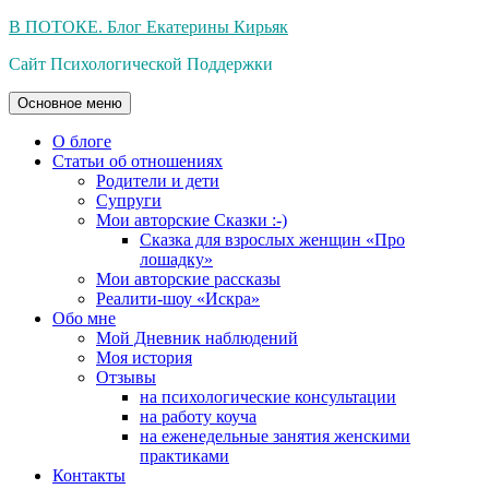
Перейти
В ПОТОКЕ. Блог Екатерины Кирьяк
к
Сайт Психологической Поддержки
содержимому
Основное меню
О блоге
Статьи об отношениях
Родители и дети
Супруги
Мои авторские Сказки :-)
Сказка для взрослых женщин «Про
лошадку»
Мои авторские рассказы
Реалити-шоу «Искра»
Обо мне
Мой Дневник наблюдений
Моя история
Отзывы
на психологические консультации
на работу коуча
на еженедельные занятия женскими
практиками
Контакты