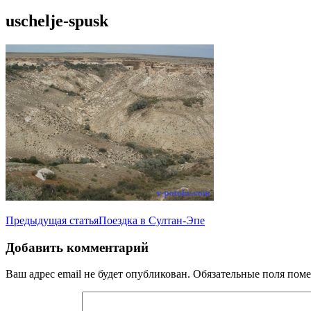
uschelje-spusk
Навигация
Предыдущая статья
Поездка в Султан-Эпе
по
Добавить комментарий
записям
Ваш адрес email не будет опубликован.
Обязательные поля пом