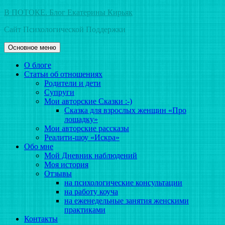
Перейти
В ПОТОКЕ. Блог Екатерины Кирьяк
к
Сайт Психологической Поддержки
содержимому
Основное меню
О блоге
Статьи об отношениях
Родители и дети
Супруги
Мои авторские Сказки :-)
Сказка для взрослых женщин «Про
лошадку»
Мои авторские рассказы
Реалити-шоу «Искра»
Обо мне
Мой Дневник наблюдений
Моя история
Отзывы
на психологические консультации
на работу коуча
на еженедельные занятия женскими
практиками
Контакты