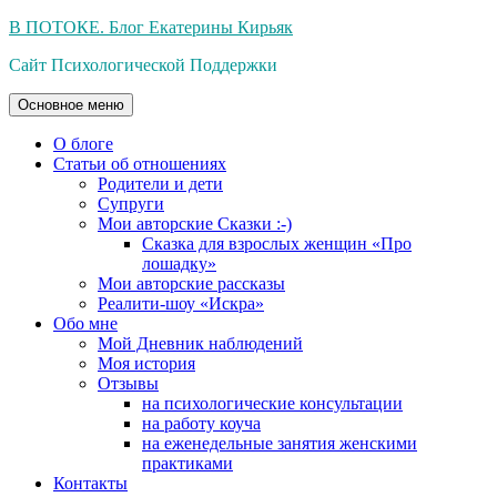
Перейти
В ПОТОКЕ. Блог Екатерины Кирьяк
к
Сайт Психологической Поддержки
содержимому
Основное меню
О блоге
Статьи об отношениях
Родители и дети
Супруги
Мои авторские Сказки :-)
Сказка для взрослых женщин «Про
лошадку»
Мои авторские рассказы
Реалити-шоу «Искра»
Обо мне
Мой Дневник наблюдений
Моя история
Отзывы
на психологические консультации
на работу коуча
на еженедельные занятия женскими
практиками
Контакты