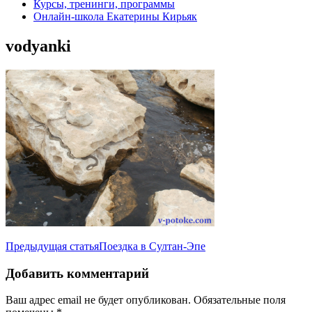
Курсы, тренинги, программы
Онлайн-школа Екатерины Кирьяк
vodyanki
Навигация
Предыдущая статья
Поездка в Султан-Эпе
по
Добавить комментарий
записям
Ваш адрес email не будет опубликован.
Обязательные поля