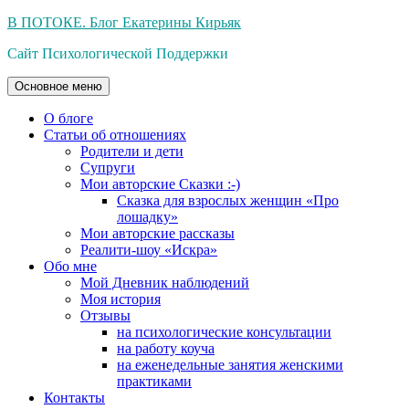
Перейти
В ПОТОКЕ. Блог Екатерины Кирьяк
к
Сайт Психологической Поддержки
содержимому
Основное меню
О блоге
Статьи об отношениях
Родители и дети
Супруги
Мои авторские Сказки :-)
Сказка для взрослых женщин «Про
лошадку»
Мои авторские рассказы
Реалити-шоу «Искра»
Обо мне
Мой Дневник наблюдений
Моя история
Отзывы
на психологические консультации
на работу коуча
на еженедельные занятия женскими
практиками
Контакты