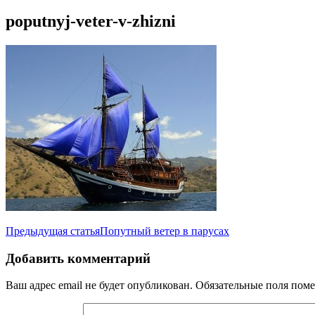
poputnyj-veter-v-zhizni
Навигация
Предыдущая статья
Попутный ветер в парусах
по
Добавить комментарий
записям
Ваш адрес email не будет опубликован.
Обязательные поля пом