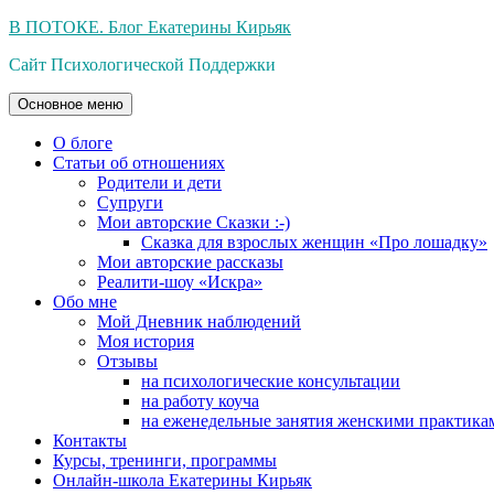
Перейти
В ПОТОКЕ. Блог Екатерины Кирьяк
к
Сайт Психологической Поддержки
содержимому
Основное меню
О блоге
Статьи об отношениях
Родители и дети
Супруги
Мои авторские Сказки :-)
Сказка для взрослых женщин «Про лошадку»
Мои авторские рассказы
Реалити-шоу «Искра»
Обо мне
Мой Дневник наблюдений
Моя история
Отзывы
на психологические консультации
на работу коуча
на еженедельные занятия женскими практика
Контакты
Курсы, тренинги, программы
Онлайн-школа Екатерины Кирьяк