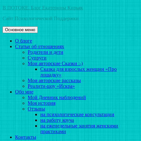
Перейти
В ПОТОКЕ. Блог Екатерины Кирьяк
к
Сайт Психологической Поддержки
содержимому
Основное меню
О блоге
Статьи об отношениях
Родители и дети
Супруги
Мои авторские Сказки :-)
Сказка для взрослых женщин «Про
лошадку»
Мои авторские рассказы
Реалити-шоу «Искра»
Обо мне
Мой Дневник наблюдений
Моя история
Отзывы
на психологические консультации
на работу коуча
на еженедельные занятия женскими
практиками
Контакты