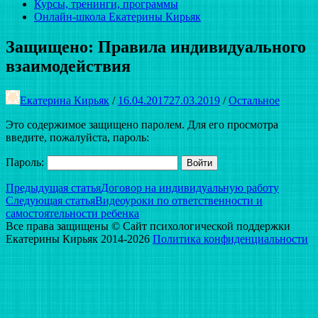
Курсы, тренинги, программы
Онлайн-школа Екатерины Кирьяк
Защищено: Правила индивидуального
взаимодействия
Екатерина Кирьяк
/
16.04.2017
27.03.2019
/
Остальное
Это содержимое защищено паролем. Для его просмотра
введите, пожалуйста, пароль:
Пароль:
Навигация
Предыдущая статья
Договор на индивидуальную работу
Следующая статья
Видеоуроки по ответственности и
по
самостоятельности ребенка
записям
Все права защищены © Сайт психологической поддержки
Екатерины Кирьяк 2014-2026
Политика конфиденциальности