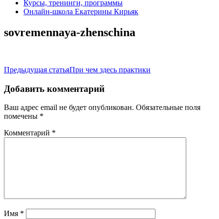
Курсы, тренинги, программы
Онлайн-школа Екатерины Кирьяк
sovremennaya-zhenschina
Навигация
Предыдущая статья
При чем здесь практики
по
Добавить комментарий
записям
Ваш адрес email не будет опубликован.
Обязательные поля
помечены
*
Комментарий
*
Имя
*