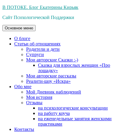
Перейти
В ПОТОКЕ. Блог Екатерины Кирьяк
к
Сайт Психологической Поддержки
содержимому
Основное меню
О блоге
Статьи об отношениях
Родители и дети
Супруги
Мои авторские Сказки :-)
Сказка для взрослых женщин «Про
лошадку»
Мои авторские рассказы
Реалити-шоу «Искра»
Обо мне
Мой Дневник наблюдений
Моя история
Отзывы
на психологические консультации
на работу коуча
на еженедельные занятия женскими
практиками
Контакты