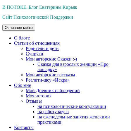
Перейти
В ПОТОКЕ. Блог Екатерины Кирьяк
к
Сайт Психологической Поддержки
содержимому
Основное меню
О блоге
Статьи об отношениях
Родители и дети
Супруги
Мои авторские Сказки :-)
Сказка для взрослых женщин «Про
лошадку»
Мои авторские рассказы
Реалити-шоу «Искра»
Обо мне
Мой Дневник наблюдений
Моя история
Отзывы
на психологические консультации
на работу коуча
на еженедельные занятия женскими
практиками
Контакты