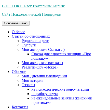
Перейти
В ПОТОКЕ. Блог Екатерины Кирьяк
к
Сайт Психологической Поддержки
содержимому
Основное меню
О блоге
Статьи об отношениях
Родители и дети
Супруги
Мои авторские Сказки :-)
Сказка для взрослых женщин «Про
лошадку»
Мои авторские рассказы
Реалити-шоу «Искра»
Обо мне
Мой Дневник наблюдений
Моя история
Отзывы
на психологические консультации
на работу коуча
на еженедельные занятия женскими
практиками
Контакты