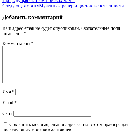
Навигация
Предыдущая статья
В поисках мамы
Следующая статья
Мужчина-тренер и цветок женственности
по
записям
Добавить комментарий
Ваш адрес email не будет опубликован.
Обязательные поля
помечены
*
Комментарий
*
Имя
*
Email
*
Сайт
Сохранить моё имя, email и адрес сайта в этом браузере для
последующих моих комментариев.