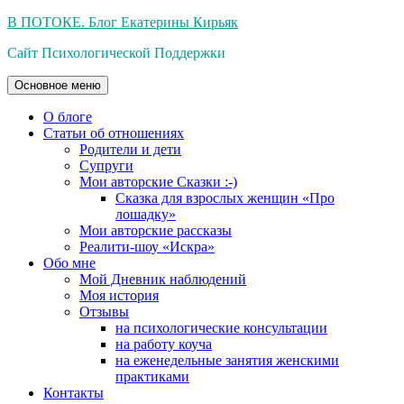
Перейти
В ПОТОКЕ. Блог Екатерины Кирьяк
к
Сайт Психологической Поддержки
содержимому
Основное меню
О блоге
Статьи об отношениях
Родители и дети
Супруги
Мои авторские Сказки :-)
Сказка для взрослых женщин «Про
лошадку»
Мои авторские рассказы
Реалити-шоу «Искра»
Обо мне
Мой Дневник наблюдений
Моя история
Отзывы
на психологические консультации
на работу коуча
на еженедельные занятия женскими
практиками
Контакты