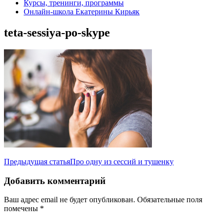
Курсы, тренинги, программы
Онлайн-школа Екатерины Кирьяк
teta-sessiya-po-skype
Навигация
Предыдущая статья
Про одну из сессий и тушенку
по
Добавить комментарий
записям
Ваш адрес email не будет опубликован.
Обязательные поля
помечены
*