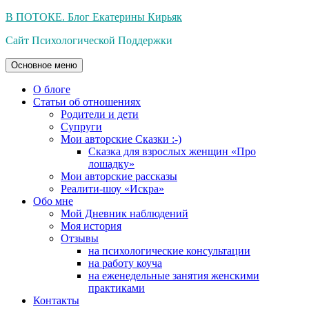
Перейти
В ПОТОКЕ. Блог Екатерины Кирьяк
к
Сайт Психологической Поддержки
содержимому
Основное меню
О блоге
Статьи об отношениях
Родители и дети
Супруги
Мои авторские Сказки :-)
Сказка для взрослых женщин «Про
лошадку»
Мои авторские рассказы
Реалити-шоу «Искра»
Обо мне
Мой Дневник наблюдений
Моя история
Отзывы
на психологические консультации
на работу коуча
на еженедельные занятия женскими
практиками
Контакты