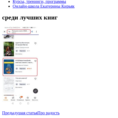
Курсы, тренинги, программы
Онлайн-школа Екатерины Кирьяк
среди лучших книг
Навигация
Предыдущая статья
Про радость