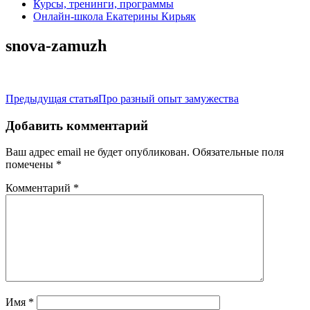
Курсы, тренинги, программы
Онлайн-школа Екатерины Кирьяк
snova-zamuzh
Навигация
Предыдущая статья
Про разный опыт замужества
по
Добавить комментарий
записям
Ваш адрес email не будет опубликован.
Обязательные поля
помечены
*
Комментарий
*
Имя
*