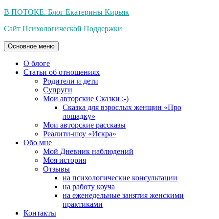
Перейти
В ПОТОКЕ. Блог Екатерины Кирьяк
к
Сайт Психологической Поддержки
содержимому
Основное меню
О блоге
Статьи об отношениях
Родители и дети
Супруги
Мои авторские Сказки :-)
Сказка для взрослых женщин «Про
лошадку»
Мои авторские рассказы
Реалити-шоу «Искра»
Обо мне
Мой Дневник наблюдений
Моя история
Отзывы
на психологические консультации
на работу коуча
на еженедельные занятия женскими
практиками
Контакты