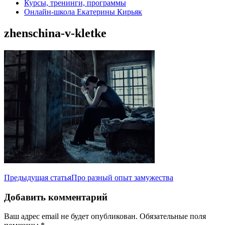
Курсы, тренинги, программы
Онлайн-школа Екатерины Кирьяк
zhenschina-v-kletke
Навигация
Предыдущая статья
Про разный опыт замужества
по
Добавить комментарий
записям
Ваш адрес email не будет опубликован.
Обязательные поля