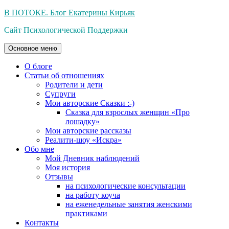
Перейти
В ПОТОКЕ. Блог Екатерины Кирьяк
к
Сайт Психологической Поддержки
содержимому
Основное меню
О блоге
Статьи об отношениях
Родители и дети
Супруги
Мои авторские Сказки :-)
Сказка для взрослых женщин «Про
лошадку»
Мои авторские рассказы
Реалити-шоу «Искра»
Обо мне
Мой Дневник наблюдений
Моя история
Отзывы
на психологические консультации
на работу коуча
на еженедельные занятия женскими
практиками
Контакты