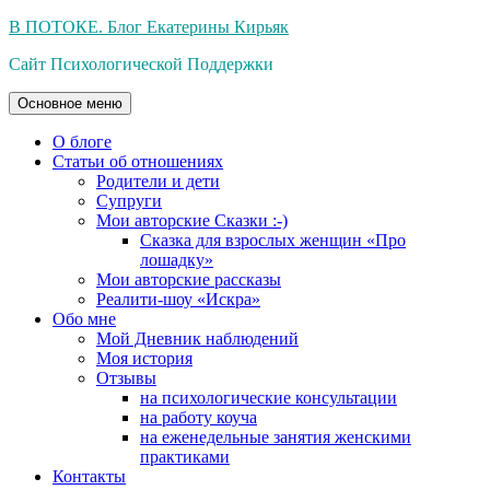
Перейти
В ПОТОКЕ. Блог Екатерины Кирьяк
к
Сайт Психологической Поддержки
содержимому
Основное меню
О блоге
Статьи об отношениях
Родители и дети
Супруги
Мои авторские Сказки :-)
Сказка для взрослых женщин «Про
лошадку»
Мои авторские рассказы
Реалити-шоу «Искра»
Обо мне
Мой Дневник наблюдений
Моя история
Отзывы
на психологические консультации
на работу коуча
на еженедельные занятия женскими
практиками
Контакты