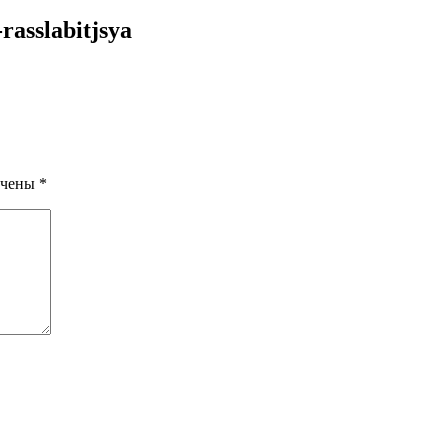
rasslabitjsya
ечены
*