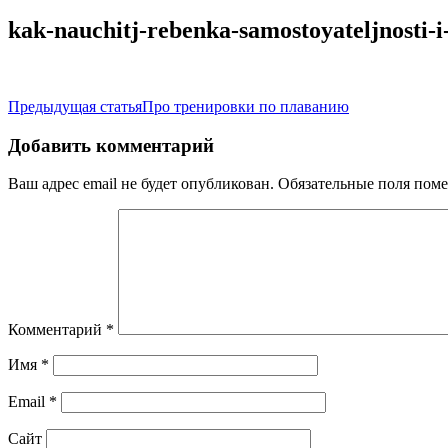
kak-nauchitj-rebenka-samostoyateljnosti-i-
Навигация
Предыдущая статья
Про тренировки по плаванию
по
Добавить комментарий
записям
Ваш адрес email не будет опубликован.
Обязательные поля пом
Комментарий
*
Имя
*
Email
*
Сайт