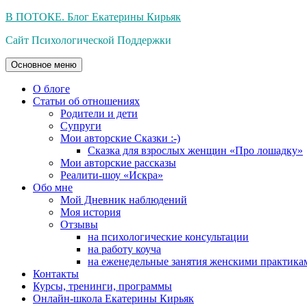
Перейти
В ПОТОКЕ. Блог Екатерины Кирьяк
к
Сайт Психологической Поддержки
содержимому
Основное меню
О блоге
Статьи об отношениях
Родители и дети
Супруги
Мои авторские Сказки :-)
Сказка для взрослых женщин «Про лошадку»
Мои авторские рассказы
Реалити-шоу «Искра»
Обо мне
Мой Дневник наблюдений
Моя история
Отзывы
на психологические консультации
на работу коуча
на еженедельные занятия женскими практика
Контакты
Курсы, тренинги, программы
Онлайн-школа Екатерины Кирьяк