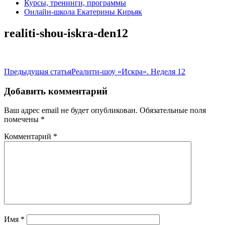
Курсы, тренинги, программы
Онлайн-школа Екатерины Кирьяк
realiti-shou-iskra-den12
Навигация
Предыдущая статья
Реалити-шоу «Искра». Неделя 12
по
Добавить комментарий
записям
Ваш адрес email не будет опубликован.
Обязательные поля
помечены
*
Комментарий
*
Имя
*