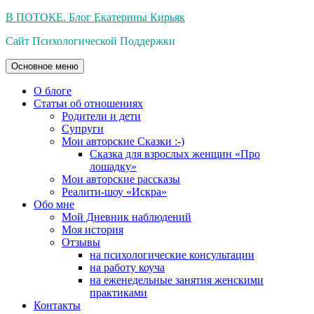
Перейти
В ПОТОКЕ. Блог Екатерины Кирьяк
к
Сайт Психологической Поддержки
содержимому
Основное меню
О блоге
Статьи об отношениях
Родители и дети
Супруги
Мои авторские Сказки :-)
Сказка для взрослых женщин «Про
лошадку»
Мои авторские рассказы
Реалити-шоу «Искра»
Обо мне
Мой Дневник наблюдений
Моя история
Отзывы
на психологические консультации
на работу коуча
на еженедельные занятия женскими
практиками
Контакты