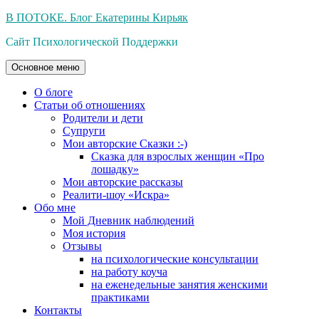
Перейти
В ПОТОКЕ. Блог Екатерины Кирьяк
к
Сайт Психологической Поддержки
содержимому
Основное меню
О блоге
Статьи об отношениях
Родители и дети
Супруги
Мои авторские Сказки :-)
Сказка для взрослых женщин «Про
лошадку»
Мои авторские рассказы
Реалити-шоу «Искра»
Обо мне
Мой Дневник наблюдений
Моя история
Отзывы
на психологические консультации
на работу коуча
на еженедельные занятия женскими
практиками
Контакты