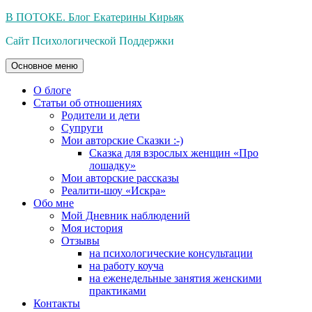
Перейти
В ПОТОКЕ. Блог Екатерины Кирьяк
к
Сайт Психологической Поддержки
содержимому
Основное меню
О блоге
Статьи об отношениях
Родители и дети
Супруги
Мои авторские Сказки :-)
Сказка для взрослых женщин «Про
лошадку»
Мои авторские рассказы
Реалити-шоу «Искра»
Обо мне
Мой Дневник наблюдений
Моя история
Отзывы
на психологические консультации
на работу коуча
на еженедельные занятия женскими
практиками
Контакты