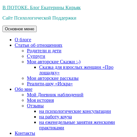
Перейти
В ПОТОКЕ. Блог Екатерины Кирьяк
к
Сайт Психологической Поддержки
содержимому
Основное меню
О блоге
Статьи об отношениях
Родители и дети
Супруги
Мои авторские Сказки :-)
Сказка для взрослых женщин «Про
лошадку»
Мои авторские рассказы
Реалити-шоу «Искра»
Обо мне
Мой Дневник наблюдений
Моя история
Отзывы
на психологические консультации
на работу коуча
на еженедельные занятия женскими
практиками
Контакты