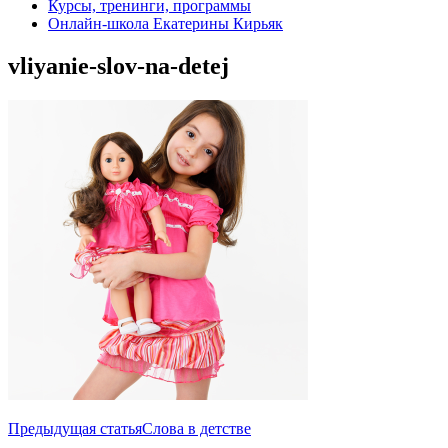
Курсы, тренинги, программы
Онлайн-школа Екатерины Кирьяк
vliyanie-slov-na-detej
Навигация
Предыдущая статья
Слова в детстве