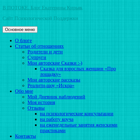
Перейти
В ПОТОКЕ. Блог Екатерины Кирьяк
к
Сайт Психологической Поддержки
содержимому
Основное меню
О блоге
Статьи об отношениях
Родители и дети
Супруги
Мои авторские Сказки :-)
Сказка для взрослых женщин «Про
лошадку»
Мои авторские рассказы
Реалити-шоу «Искра»
Обо мне
Мой Дневник наблюдений
Моя история
Отзывы
на психологические консультации
на работу коуча
на еженедельные занятия женскими
практиками
Контакты