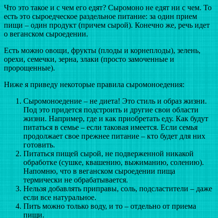
Что это такое и с чем его едят? Сыромоно не едят ни с чем. То
есть это сыроедческое раздельное питание: за один прием
пищи – один продукт (причем сырой). Конечно же, речь идет
о веганском сыроедении.
Есть можно овощи, фрукты (плоды и корнеплоды), зелень,
орехи, семечки, зерна, злаки (просто замоченные и
пророщенные).
Ниже я приведу некоторые правила сыромоноедения:
Сыромоноедение – не диета! Это стиль и образ жизни.
Под это придется подстроить и другие свои области
жизни. Например, где и как приобретать еду. Как будут
питаться в семье – если таковая имеется. Если семья
продолжает свое прежнее питание – кто будет для них
готовить.
Питаться пищей сырой, не подверженной никакой
обработке (сушке, квашению, выжиманию, солению).
Напомню, что в веганском сыроедении пища
термически не обрабатывается.
Нельзя добавлять приправы, соль, подсластители – даже
если все натуральное.
Пить можно только воду, и то – отдельно от приема
пищи.