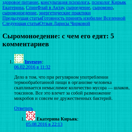
здоровое питание
,
консультация психолога
,
психолог Кирьяк
Екатерина
,
СпинФлай в Актау
,
сыроедение
,
сыромоно
,
сыромоноедение
,
энергетические практики
Навигация
Предыдущая статья
Готовность принять изобилие Вселенной
Следующая статья
Отзыв Ларисы Чирковой
по
записям
Сыромоноедение: с чем его едят: 5
комментариев
Invesroy
:
06.02.2016 в 11:32
Дело в том, что при регулярном употреблении
термообработанной пищи в организме человека
скапливается немыслимое количество мусора — шлаков,
токсинов. Все это влечет за собой размножение
микробов и совсем не дружественных бактерий.
Ответить
Екатерина Кирьяк
:
05.08.2016 в 22:13