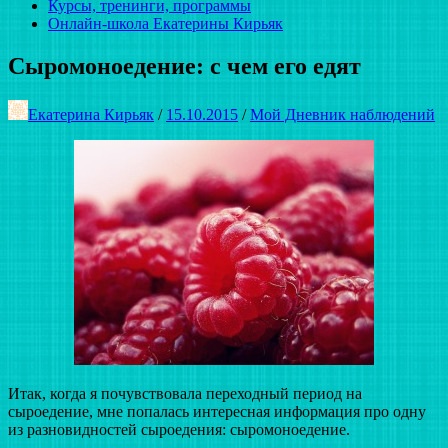
Курсы, тренинги, программы
Онлайн-школа Екатерины Кирьяк
Сыромоноедение: с чем его едят
Екатерина Кирьяк
/
15.10.2015
/
Мой Дневник наблюдений
Итак, когда я почувствовала переходный период на
сыроедение, мне попалась интересная информация про одну
из разновидностей сыроедения: сыромоноедение.