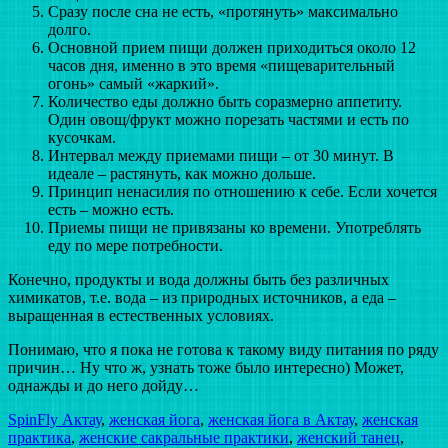
Сразу после сна не есть, «протянуть» максимально
долго.
Основной прием пищи должен приходиться около 12
часов дня, именно в это время «пищеварительный
огонь» самый «жаркий».
Количество еды должно быть соразмерно аппетиту.
Один овощ/фрукт можно порезать частями и есть по
кусочкам.
Интервал между приемами пищи – от 30 минут. В
идеале – растянуть, как можно дольше.
Принцип ненасилия по отношению к себе. Если хочется
есть – можно есть.
Приемы пищи не привязаны ко времени. Употреблять
еду по мере потребности.
Конечно, продукты и вода должны быть без различных
химикатов, т.е. вода – из природных источников, а еда –
выращенная в естественных условиях.
Понимаю, что я пока не готова к такому виду питания по ряду
причин… Ну что ж, узнать тоже было интересно) Может,
однажды и до него дойду…
SpinFly Актау
,
женская йога
,
женская йога в Актау
,
женская
практика
,
женские сакральные практики
,
женский танец
,