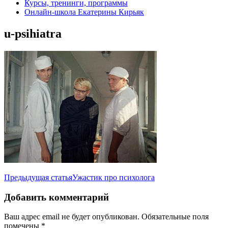
Курсы, тренинги, программы
Онлайн-школа Екатерины Кирьяк
u-psihiatra
Навигация
Предыдущая статья
Ужастик про психолога
по
Добавить комментарий
записям
Ваш адрес email не будет опубликован.
Обязательные поля
помечены
*