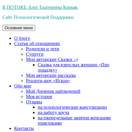
Перейти
В ПОТОКЕ. Блог Екатерины Кирьяк
к
Сайт Психологической Поддержки
содержимому
Основное меню
О блоге
Статьи об отношениях
Родители и дети
Супруги
Мои авторские Сказки :-)
Сказка для взрослых женщин «Про
лошадку»
Мои авторские рассказы
Реалити-шоу «Искра»
Обо мне
Мой Дневник наблюдений
Моя история
Отзывы
на психологические консультации
на работу коуча
на еженедельные занятия женскими
практиками
Контакты