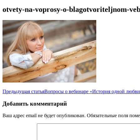
otvety-na-voprosy-o-blagotvoriteljnom-ve
Навигация
Предыдущая статья
Вопросы о вебинаре «История одной любв
по
Добавить комментарий
записям
Ваш адрес email не будет опубликован.
Обязательные поля пом