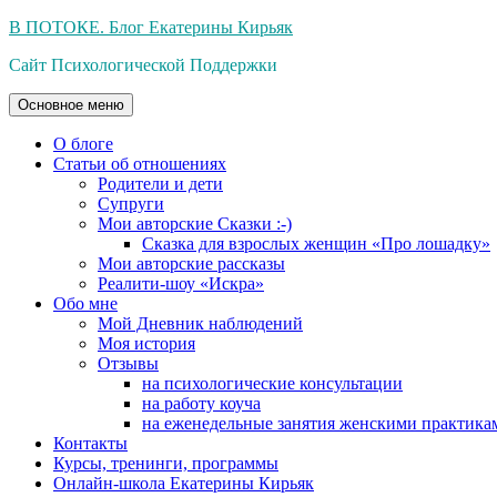
Перейти
В ПОТОКЕ. Блог Екатерины Кирьяк
к
Сайт Психологической Поддержки
содержимому
Основное меню
О блоге
Статьи об отношениях
Родители и дети
Супруги
Мои авторские Сказки :-)
Сказка для взрослых женщин «Про лошадку»
Мои авторские рассказы
Реалити-шоу «Искра»
Обо мне
Мой Дневник наблюдений
Моя история
Отзывы
на психологические консультации
на работу коуча
на еженедельные занятия женскими практика
Контакты
Курсы, тренинги, программы
Онлайн-школа Екатерины Кирьяк