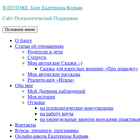
Перейти
В ПОТОКЕ. Блог Екатерины Кирьяк
к
Сайт Психологической Поддержки
содержимому
Основное меню
О блоге
Статьи об отношениях
Родители и дети
Супруги
Мои авторские Сказки :-)
Сказка для взрослых женщин «Про лошадку»
Мои авторские рассказы
Реалити-шоу «Искра»
Обо мне
Мой Дневник наблюдений
Моя история
Отзывы
на психологические консультации
на работу коуча
на еженедельные занятия женскими практика
Контакты
Курсы, тренинги, программы
Онлайн-школа Екатерины Кирьяк