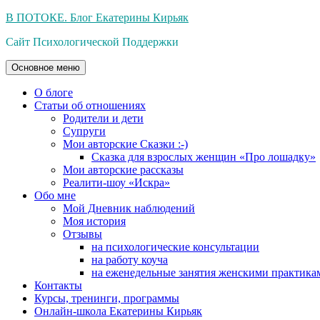
Перейти
В ПОТОКЕ. Блог Екатерины Кирьяк
к
Сайт Психологической Поддержки
содержимому
Основное меню
О блоге
Статьи об отношениях
Родители и дети
Супруги
Мои авторские Сказки :-)
Сказка для взрослых женщин «Про лошадку»
Мои авторские рассказы
Реалити-шоу «Искра»
Обо мне
Мой Дневник наблюдений
Моя история
Отзывы
на психологические консультации
на работу коуча
на еженедельные занятия женскими практика
Контакты
Курсы, тренинги, программы
Онлайн-школа Екатерины Кирьяк