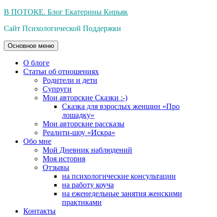
Перейти
В ПОТОКЕ. Блог Екатерины Кирьяк
к
Сайт Психологической Поддержки
содержимому
Основное меню
О блоге
Статьи об отношениях
Родители и дети
Супруги
Мои авторские Сказки :-)
Сказка для взрослых женщин «Про
лошадку»
Мои авторские рассказы
Реалити-шоу «Искра»
Обо мне
Мой Дневник наблюдений
Моя история
Отзывы
на психологические консультации
на работу коуча
на еженедельные занятия женскими
практиками
Контакты