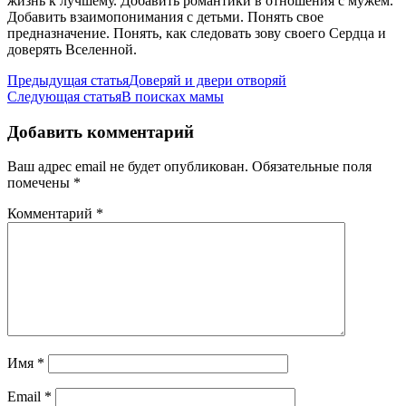
жизнь к лучшему. Добавить романтики в отношения с мужем.
Добавить взаимопонимания с детьми. Понять свое
предназначение. Понять, как следовать зову своего Сердца и
доверять Вселенной.
Навигация
Предыдущая статья
Доверяй и двери отворяй
Следующая статья
В поисках мамы
по
записям
Добавить комментарий
Ваш адрес email не будет опубликован.
Обязательные поля
помечены
*
Комментарий
*
Имя
*
Email
*