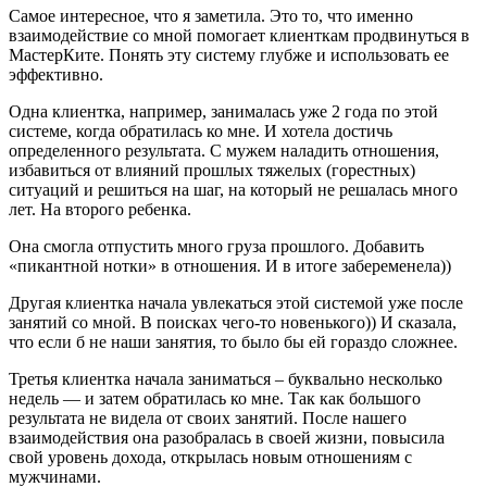
Самое интересное, что я заметила. Это то, что именно
взаимодействие со мной помогает клиенткам продвинуться в
МастерКите. Понять эту систему глубже и использовать ее
эффективно.
Одна клиентка, например, занималась уже 2 года по этой
системе, когда обратилась ко мне. И хотела достичь
определенного результата. С мужем наладить отношения,
избавиться от влияний прошлых тяжелых (горестных)
ситуаций и решиться на шаг, на который не решалась много
лет. На второго ребенка.
Она смогла отпустить много груза прошлого. Добавить
«пикантной нотки» в отношения. И в итоге забеременела))
Другая клиентка начала увлекаться этой системой уже после
занятий со мной. В поисках чего-то новенького)) И сказала,
что если б не наши занятия, то было бы ей гораздо сложнее.
Третья клиентка начала заниматься – буквально несколько
недель — и затем обратилась ко мне. Так как большого
результата не видела от своих занятий. После нашего
взаимодействия она разобралась в своей жизни, повысила
свой уровень дохода, открылась новым отношениям с
мужчинами.