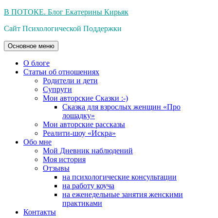
Перейти
В ПОТОКЕ. Блог Екатерины Кирьяк
к
Сайт Психологической Поддержки
содержимому
Основное меню
О блоге
Статьи об отношениях
Родители и дети
Супруги
Мои авторские Сказки :-)
Сказка для взрослых женщин «Про
лошадку»
Мои авторские рассказы
Реалити-шоу «Искра»
Обо мне
Мой Дневник наблюдений
Моя история
Отзывы
на психологические консультации
на работу коуча
на еженедельные занятия женскими
практиками
Контакты