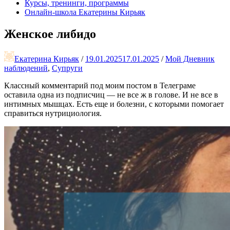
Курсы, тренинги, программы
Онлайн-школа Екатерины Кирьяк
Женское либидо
Екатерина Кирьяк
/
19.01.2025
17.01.2025
/
Мой Дневник
наблюдений
,
Супруги
Классный комментарий под моим постом в Телеграме
оставила одна из подписчиц — не все ж в голове. И не все в
интимных мышцах. Есть еще и болезни, с которыми помогает
справиться нутрициология.