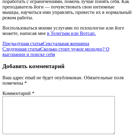
поработать с ограничениями, помочь лучше понять себя. Как
преподаватель йоги — почувствовать свои интимные
мышцы, научиться ими управлять, привести их в нормальный
режим работы.
Воспользоваться моими услугами по психологии или йоге
можете, написав мне
в Телеграм или Вотсап.
Навигация
Предыдущая статья
Сексуальная женщина
Следующая статья
Сколько стоит чужое молодец? О
по
выгорании и поиске себя
записям
Добавить комментарий
Ваш адрес email не будет опубликован.
Обязательные поля
помечены
*
Комментарий
*