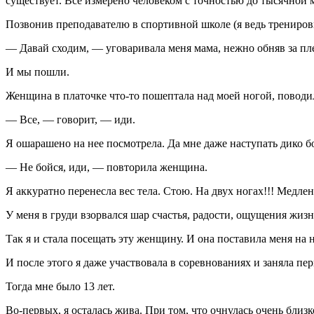
существует. Все измерено человеком с точностью до тысячной
Позвонив преподавателю в спортивной школе (я ведь трениров
— Давай сходим, — уговаривала меня мама, нежно обняв за пл
И мы пошли.
Женщина в платочке что-то пошептала над моей ногой, поводи
— Все, — говорит, — иди.
Я ошарашено на нее посмотрела. Да мне даже наступать дико б
— Не бойся, иди, — повторила женщина.
Я аккуратно перенесла вес тела. Стою. На двух ногах!!! Медлен
У меня в груди взорвался шар счастья, радости, ощущения жизн
Так я и стала посещать эту женщину. И она поставила меня на 
И после этого я даже участвовала в соревнованиях и заняла пе
Тогда мне было 13 лет.
Во-первых, я осталась жива. При том, что очнулась очень близ