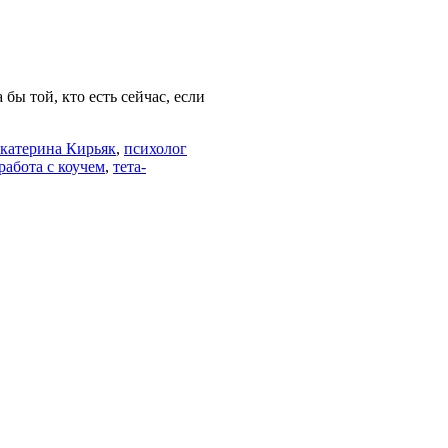
бы той, кто есть сейчас, если
Екатерина Кирьяк
,
психолог
работа с коучем
,
тета-