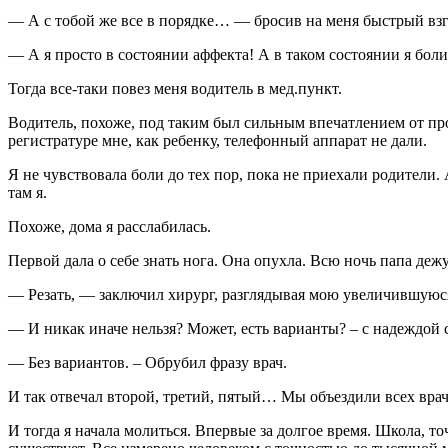
— А с тобой же все в порядке… — бросив на меня быстрый взгл
— А я просто в состоянии аффекта! А в таком состоянии я боли
Тогда все-таки повез меня водитель в мед.пункт.
Водитель, похоже, под таким был сильным впечатлением от про
регистратуре мне, как ребенку, телефонный аппарат не дали.
Я не чувствовала боли до тех пор, пока не приехали родители.
там я.
Похоже, дома я расслабилась.
Первой дала о себе знать нога. Она опухла. Всю ночь папа деж
— Резать, — заключил хирург, разглядывая мою увеличившуюся
— И никак иначе нельзя? Может, есть варианты? – с надеждой 
— Без вариантов. – Обрубил фразу врач.
И так отвечал второй, третий, пятый… Мы объездили всех вра
И тогда я начала молиться. Впервые за долгое время. Школа, 