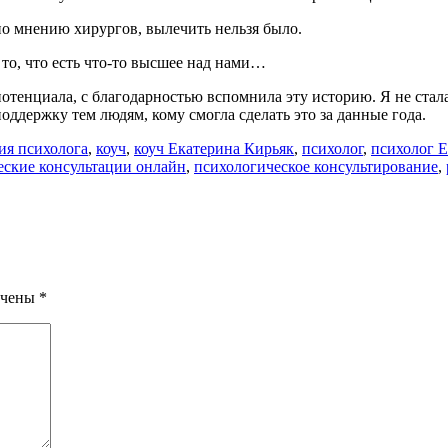
по мнению хирургов, вылечить нельзя было.
 то, что есть что-то высшее над нами…
отенциала, с благодарностью вспомнила эту историю. Я не стала 
оддержку тем людям, кому смогла сделать это за данные года.
ия психолога
,
коуч
,
коуч Екатерина Кирьяк
,
психолог
,
психолог 
еские консультации онлайн
,
психологическое консультирование
,
ечены
*