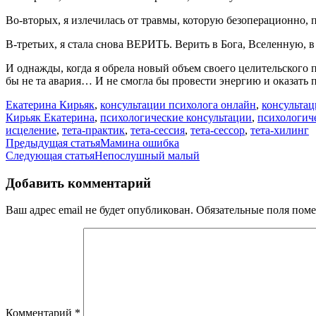
Во-вторых, я излечилась от травмы, которую безоперационно, 
В-третьих, я стала снова ВЕРИТЬ. Верить в Бога, Вселенную, в
И однажды, когда я обрела новый объем своего целительского п
бы не та авария… И не смогла бы провести энергию и оказать п
Екатерина Кирьяк
,
консультации психолога онлайн
,
консультац
Кирьяк Екатерина
,
психологические консультации
,
психологич
исцеление
,
тета-практик
,
тета-сессия
,
тета-сессор
,
тета-хилинг
Навигация
Предыдущая статья
Мамина ошибка
Следующая статья
Непослушный малый
по
записям
Добавить комментарий
Ваш адрес email не будет опубликован.
Обязательные поля пом
Комментарий
*