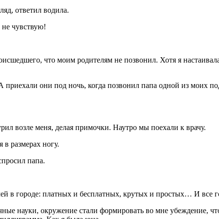
яд, ответил водила.
 не чувствую!
исшедшего, что моим родителям не позвонил. Хотя я настаивала
 А приехали они под ночь, когда позвонил папа одной из моих по
урил возле меня, делая примочки. Наутро мы поехали к врачу.
 в размерах ногу.
спросил папа.
чей в городе: платных и бесплатных, крутых и простых… И все г
точные науки, окружение стали формировать во мне убеждение, ч