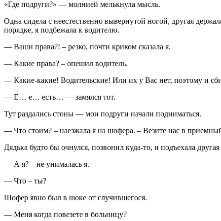
«Где подруги?» — молнией мелькнула мысль.
Одна сидела с неестественно вывернутой ногой, другая держала
порядке, я подбежала к водителю.
— Ваши права?! – резко, почти криком сказала я.
— Какие права? – опешил водитель.
— Какие-какие! Водительские! Или их у Вас нет, поэтому и сби
— Е… е… есть… — замялся тот.
Тут раздались стоны — мои подруги начали подниматься.
— Что стоим? – наезжала я на шофера. – Везите нас в приемны
Дядька будто бы очнулся, позвонил куда-то, и подъехала друга
— А я? – не унималась я.
— Что – ты?
Шофер явно был в шоке от случившегося.
— Меня когда повезете в больницу?