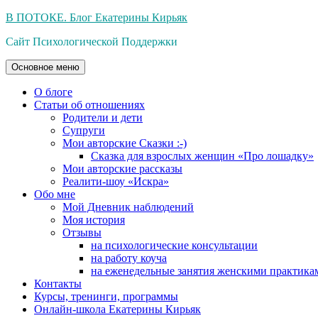
Перейти
В ПОТОКЕ. Блог Екатерины Кирьяк
к
Сайт Психологической Поддержки
содержимому
Основное меню
О блоге
Статьи об отношениях
Родители и дети
Супруги
Мои авторские Сказки :-)
Сказка для взрослых женщин «Про лошадку»
Мои авторские рассказы
Реалити-шоу «Искра»
Обо мне
Мой Дневник наблюдений
Моя история
Отзывы
на психологические консультации
на работу коуча
на еженедельные занятия женскими практика
Контакты
Курсы, тренинги, программы
Онлайн-школа Екатерины Кирьяк