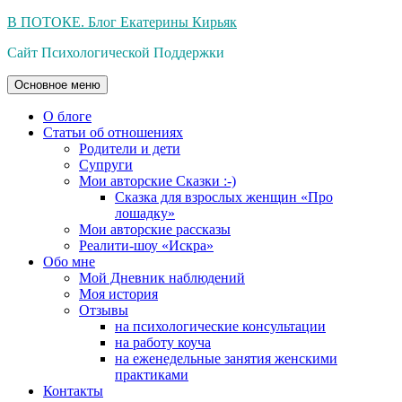
Перейти
В ПОТОКЕ. Блог Екатерины Кирьяк
к
Сайт Психологической Поддержки
содержимому
Основное меню
О блоге
Статьи об отношениях
Родители и дети
Супруги
Мои авторские Сказки :-)
Сказка для взрослых женщин «Про
лошадку»
Мои авторские рассказы
Реалити-шоу «Искра»
Обо мне
Мой Дневник наблюдений
Моя история
Отзывы
на психологические консультации
на работу коуча
на еженедельные занятия женскими
практиками
Контакты