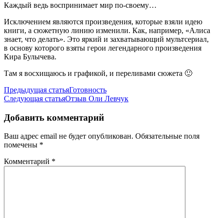
Каждый ведь воспринимает мир по-своему…
Исключением являются произведения, которые взяли идею
книги, а сюжетную линию изменили. Как, например, «Алиса
знает, что делать». Это яркий и захватывающий мультсериал,
в основу которого взяты герои легендарного произведения
Кира Булычева.
Там я восхищаюсь и графикой, и переливами сюжета 🙂
Навигация
Предыдущая статья
Готовность
Следующая статья
Отзыв Оли Левчук
по
записям
Добавить комментарий
Ваш адрес email не будет опубликован.
Обязательные поля
помечены
*
Комментарий
*