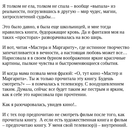
Я толком не ела, толком не спала – вообще «выпала» из
реальности, погрузившись в другую – мир чудес, магии,
хитросплетений судьбы…
Это было давно, я была еще школьницей, и мне тогда
нравились книги, будоражащие кровь. Да и фантазия моя на
таких «просторах» разворачивалась на всю ширь.
И вот, читая «Мастера и Маргариту», где истинное творчество
запечатливается в вечности, а настоящая любовь может все…
Нарисовала я в своем бурном воображении яркие красочные
картины, пылкие чувства и быстроменяющиеся события.
И когда мама позвала меня фразой: «О, тут кино «Мастер и
Маргарита». Ты ж только прочитала эту книгу. Будешь
смотреть?» — я помчалась к телевизору. С воодушевлением
таким. Думала, сейчас все будет таким же пестрым и ярким,
как я себе это нарисовала при прочтении.
Как я разочаровалась, увидев кино!..
И с тех пор предпочитаю не смотреть фильм после того, как
прочитала книгу. А если есть художественная книга и фильм
– предпочитаю книгу. У меня свой телевизор)) – внутренний.