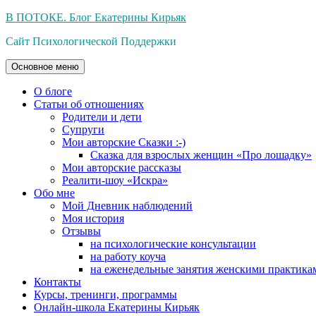
Перейти
В ПОТОКЕ. Блог Екатерины Кирьяк
к
Сайт Психологической Поддержки
содержимому
Основное меню
О блоге
Статьи об отношениях
Родители и дети
Супруги
Мои авторские Сказки :-)
Сказка для взрослых женщин «Про лошадку»
Мои авторские рассказы
Реалити-шоу «Искра»
Обо мне
Мой Дневник наблюдений
Моя история
Отзывы
на психологические консультации
на работу коуча
на еженедельные занятия женскими практика
Контакты
Курсы, тренинги, программы
Онлайн-школа Екатерины Кирьяк