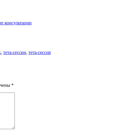
ие консультации
к
,
тета-сессии
,
тета-сессор
ечены
*