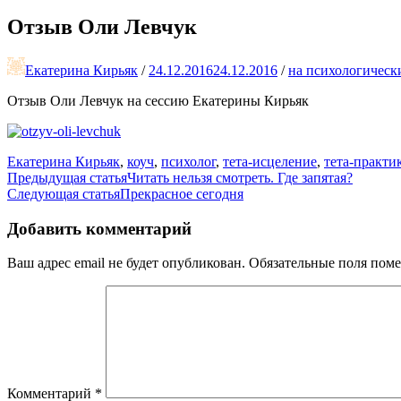
Отзыв Оли Левчук
Екатерина Кирьяк
/
24.12.2016
24.12.2016
/
на психологическ
Отзыв Оли Левчук на сессию Екатерины Кирьяк
Екатерина Кирьяк
,
коуч
,
психолог
,
тета-исцеление
,
тета-практи
Навигация
Предыдущая статья
Читать нельзя смотреть. Где запятая?
Следующая статья
Прекрасное сегодня
по
записям
Добавить комментарий
Ваш адрес email не будет опубликован.
Обязательные поля пом
Комментарий
*