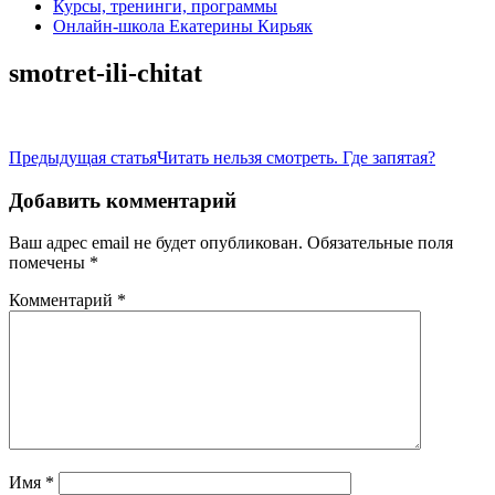
Курсы, тренинги, программы
Онлайн-школа Екатерины Кирьяк
smotret-ili-chitat
Навигация
Предыдущая статья
Читать нельзя смотреть. Где запятая?
по
Добавить комментарий
записям
Ваш адрес email не будет опубликован.
Обязательные поля
помечены
*
Комментарий
*
Имя
*