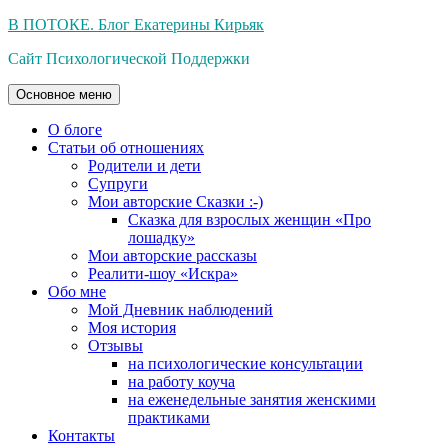
Перейти
В ПОТОКЕ. Блог Екатерины Кирьяк
к
Сайт Психологической Поддержки
содержимому
Основное меню
О блоге
Статьи об отношениях
Родители и дети
Супруги
Мои авторские Сказки :-)
Сказка для взрослых женщин «Про
лошадку»
Мои авторские рассказы
Реалити-шоу «Искра»
Обо мне
Мой Дневник наблюдений
Моя история
Отзывы
на психологические консультации
на работу коуча
на еженедельные занятия женскими
практиками
Контакты