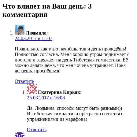
записям
Что влияет на Ваш день: 3
комментария
Людмила
:
24.03.2017 в 11:07
Правильно, как утро начнёшь, так и день проведёшь!
Полностью согласна. Меня хорошо утром поднимает с
постели и заряжает на день Тибетская гимнастика. Её
можно делать лёжа, что меня очень устраивает. Пока
делаешь. проснёшься!
Ответить
Екатерина Кирьяк
:
25.03.2017 в 16:08
Да, Людмила, способы могут быть разными))
И тибетская гимнастика прекрасно сочтется с
упражнениями из марафона)
Ответить