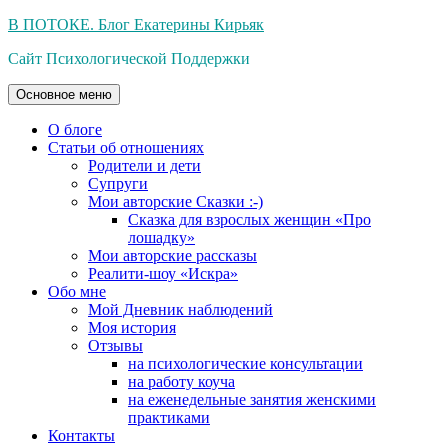
Перейти
В ПОТОКЕ. Блог Екатерины Кирьяк
к
Сайт Психологической Поддержки
содержимому
Основное меню
О блоге
Статьи об отношениях
Родители и дети
Супруги
Мои авторские Сказки :-)
Сказка для взрослых женщин «Про
лошадку»
Мои авторские рассказы
Реалити-шоу «Искра»
Обо мне
Мой Дневник наблюдений
Моя история
Отзывы
на психологические консультации
на работу коуча
на еженедельные занятия женскими
практиками
Контакты