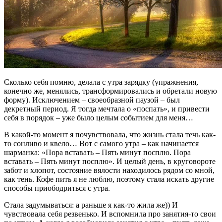
Сколько себя помню, делала с утра зарядку (упражнения,
конечно же, менялись, трансформировались и обретали новую
форму). Исключением – своеобразной паузой – был
декретный период. Я тогда мечтала о «поспать», и привести
себя в порядок – уже было целым событием для меня…
В какой-то момент я почувствовала, что жизнь стала течь как-
то сонливо и квело… Вот с самого утра – как начинается
шарманка: «Пора вставать – Пять минут посплю. Пора
вставать – Пять минут посплю». И целый день, в круговороте
забот и хлопот, состояние вялости находилось рядом со мной,
как тень. Кофе пить я не люблю, поэтому стала искать другие
способы приободриться с утра.
Стала задумываться: а раньше я как-то жила же)) И
чувствовала себя резвенько. И вспомнила про занятия-то свои