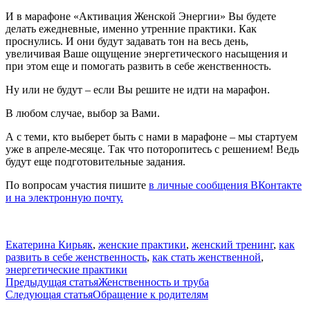
И в марафоне «Активация Женской Энергии» Вы будете
делать ежедневные, именно утренние практики. Как
проснулись. И они будут задавать тон на весь день,
увеличивая Ваше ощущение энергетического насыщения и
при этом еще и помогать развить в себе женственность.
Ну или не будут – если Вы решите не идти на марафон.
В любом случае, выбор за Вами.
А с теми, кто выберет быть с нами в марафоне – мы стартуем
уже в апреле-месяце. Так что поторопитесь с решением! Ведь
будут еще подготовительные задания.
По вопросам участия пишите
в личные сообщения ВКонтакте
и на электронную почту.
Екатерина Кирьяк
,
женские практики
,
женский тренинг
,
как
развить в себе женственность
,
как стать женственной
,
энергетические практики
Навигация
Предыдущая статья
Женственность и труба
Следующая статья
Обращение к родителям
по