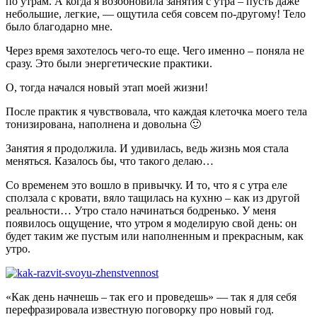
по утрам. А когда я возобновила занятия с утра – пусть даже
небольшие, легкие, — ощутила себя совсем по-другому! Тело
было благодарно мне.
Через время захотелось чего-то еще. Чего именно – поняла не
сразу. Это были энергетические практики.
О, тогда начался новый этап моей жизни!
После практик я чувствовала, что каждая клеточка моего тела
тонизирована, наполнена и довольна 🙂
Занятия я продолжила. И удивилась, ведь жизнь моя стала
меняться. Казалось бы, что такого делаю…
Со временем это вошло в привычку. И то, что я с утра еле
сползала с кровати, вяло тащилась на кухню – как из другой
реальности… Утро стало начинаться бодренько. У меня
появилось ощущение, что утром я моделирую свой день: он
будет таким же пустым или наполненным и прекрасным, как
утро.
«Как день начнешь – так его и проведешь» — так я для себя
перефразировала известную поговорку про новый год.