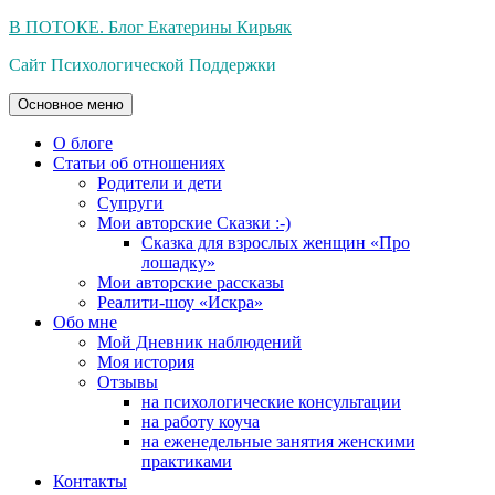
Перейти
В ПОТОКЕ. Блог Екатерины Кирьяк
к
Сайт Психологической Поддержки
содержимому
Основное меню
О блоге
Статьи об отношениях
Родители и дети
Супруги
Мои авторские Сказки :-)
Сказка для взрослых женщин «Про
лошадку»
Мои авторские рассказы
Реалити-шоу «Искра»
Обо мне
Мой Дневник наблюдений
Моя история
Отзывы
на психологические консультации
на работу коуча
на еженедельные занятия женскими
практиками
Контакты