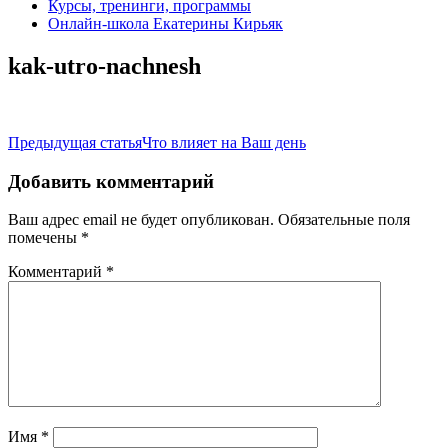
Курсы, тренинги, программы
Онлайн-школа Екатерины Кирьяк
kak-utro-nachnesh
Навигация
Предыдущая статья
Что влияет на Ваш день
по
Добавить комментарий
записям
Ваш адрес email не будет опубликован.
Обязательные поля
помечены
*
Комментарий
*
Имя
*