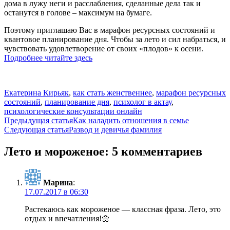
дома в лужу неги и расслабления, сделанные дела так и
останутся в голове – максимум на бумаге.
Поэтому приглашаю Вас в марафон ресурсных состояний и
квантовое планирование дня. Чтобы за лето и сил набраться, и
чувствовать удовлетворение от своих «плодов» к осени.
Подробнее читайте здесь
Екатерина Кирьяк
,
как стать женственнее
,
марафон ресурсных
состояний
,
планирование дня
,
психолог в актау
,
психологические консультации онлайн
Навигация
Предыдущая статья
Как наладить отношения в семье
Следующая статья
Развод и девичья фамилия
по
записям
Лето и мороженое: 5 комментариев
Марина
:
17.07.2017 в 06:30
Растекаюсь как мороженое — классная фраза. Лето, это
отдых и впечатления!🌼