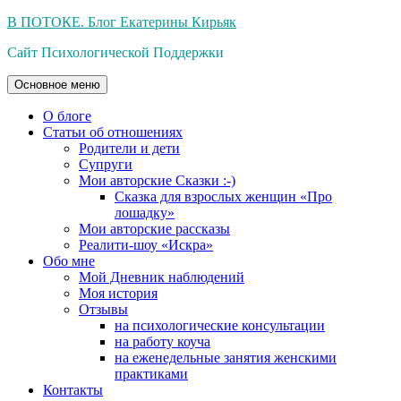
Перейти
В ПОТОКЕ. Блог Екатерины Кирьяк
к
Сайт Психологической Поддержки
содержимому
Основное меню
О блоге
Статьи об отношениях
Родители и дети
Супруги
Мои авторские Сказки :-)
Сказка для взрослых женщин «Про
лошадку»
Мои авторские рассказы
Реалити-шоу «Искра»
Обо мне
Мой Дневник наблюдений
Моя история
Отзывы
на психологические консультации
на работу коуча
на еженедельные занятия женскими
практиками
Контакты