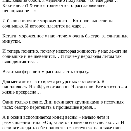
Наблюдая за собой, я медленно подумала: «О, еще дела…
Какие дела?! Хочется только что-то расслабляющее-
ненапряжное…»
И было состояние мороженного… Которое вынесли на
солнышко. И которое плавится на жаре…
Кстати, мороженное у нас «течет» очень быстро, за считанные
минутки.
И теперь понятно, почему некоторая живность у нас лежит на
солнышке и не шевелится… И почему верблюды летом так
вяло двигаются…
Вся атмосфера летом располагает к отдыху.
Для меня лето – это время ресурсных состояний. Я
наполняюсь. Я кайфую от жизни. Я отдыхаю. Все классно – и
жизнь прекрасна…
Один только нюанс. Дни начинают крупинками в песочных
часах быстро перетекать в прошедшее время…
А к осени вспоминается конец весны – начало лета и
размышления типа: «Ой, за лето столько всего сделаю!…» И
если все же дать себе полностью «растечься» на пляже или