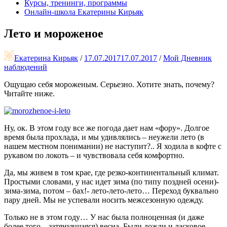
Курсы, тренинги, программы
Онлайн-школа Екатерины Кирьяк
Лето и мороженое
Екатерина Кирьяк
/
17.07.2017
17.07.2017
/
Мой Дневник
наблюдений
Ощущаю себя мороженым. Серьезно. Хотите знать, почему?
Читайте ниже.
Ну, ок. В этом году все же погода дает нам «фору». Долгое
время была прохлада, и мы удивлялись – неужели лето (в
нашем местном понимании) не наступит?.. Я ходила в кофте с
рукавом по локоть – и чувствовала себя комфортно.
Да, мы живем в том крае, где резко-континентальный климат.
Простыми словами, у нас идет зима (по типу поздней осени)-
зима-зима, потом – бах!- лето-лето-лето… Переход буквально
пару дней. Мы не успевали носить межсезонную одежду.
Только не в этом году… У нас была полноценная (и даже
более того – затянувшаяся) весна. Были дожди и ласковое