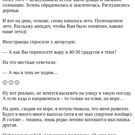
солнышко. Зелень обрадовалась и зазеленелась. Распушились
деревья.
И вот на днях, похоже, снова началось лето. Полноценное
лето. Расскажу анекдот, чтобы Вам было понятнее, каково
наше лето))
Иностранцы спросили у актаусцев:
— А как Вы переносите жару в 40-50 градусов в тени?
На что местные ответили:
— А мы в тень не ходим…
🙂 🙂 🙂
Ну вот реально, не хочется вылазить на улицу в такую погоду.
А если куда и направляться – то только на пляж, на море…
На днях, сходив на море, я почувствовала, что меня развезло.
Будто я много-много выпила (хотя я не пью спиртное вообще).
В голове – тишина, лишь редко лениво копошатся мыслишка-
другая.