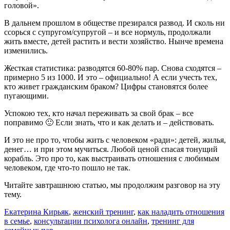
головой».
В дальнем прошлом в обществе презирался развод. И сколь ни
ссорься с супругом/супругой – и все нормуль, продолжали
жить вместе, детей растить и вести хозяйство. Нынче времена
изменились.
Жесткая статистика: разводятся 60-80% пар. Снова сходятся –
примерно 5 из 1000. И это – официально! А если учесть тех,
кто живет гражданским браком? Цифры становятся более
пугающими.
Успокою тех, кто начал переживать за свой брак – все
поправимо 🙂 Если знать, что и как делать и – действовать.
И это не про то, чтобы жить с человеком «ради»: детей, жилья,
денег… и при этом мучиться. Любой ценой спасая тонущий
корабль. Это про то, как выстраивать отношения с любимым
человеком, где что-то пошло не так.
Читайте завтрашнюю статью, мы продолжим разговор на эту
тему.
Екатерина Кирьяк
,
женский тренинг
,
как наладить отношения
в семье
,
консультации психолога онлайн
,
тренинг для