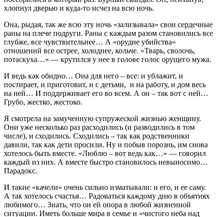
хлопнул дверью и куда-то исчез на всю ночь.
Она, рыдая, так же всю эту ночь «зализывала» свои сердечные
раны на плече подруги. Раны с каждым разом становились все
глубже, все чувствительнее… А «орудие убийства»
отношений все острее, холоднее, кольче. «Тварь, сволочь,
потаскуха…» — крутился у нее в голове голос орущего мужа.
И ведь как обидно… Она для него – все: и ублажит, и
постирает, и приготовит, и с детьми, и на работу, и дом весь
на ней… И поддерживает его во всем. А он – так вот с ней…
Грубо, жестко, жестоко.
Я смотрела на замученную супружеской жизнью женщину.
Они уже несколько раз расходились (и разводились в том
числе), и сходились. Сходились – так как родственники
давили, так как дети просили. Ну и побыв порознь, им снова
хотелось быть вместе. «Люблю – вот ведь как…» — говорил
каждый из них. А вместе быстро становилось невыносимо…
Парадокс.
И такие «качели» очень сильно изматывали: и его, и ее саму.
А так хотелось счастья… Радоваться каждому дню в объятиях
любимого… Знать, что он ей опора в любой жизненной
ситуации. Иметь больше мира в семье и «чистого неба над