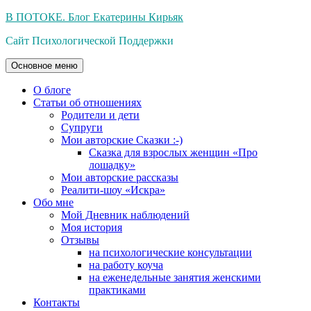
Перейти
В ПОТОКЕ. Блог Екатерины Кирьяк
к
Сайт Психологической Поддержки
содержимому
Основное меню
О блоге
Статьи об отношениях
Родители и дети
Супруги
Мои авторские Сказки :-)
Сказка для взрослых женщин «Про
лошадку»
Мои авторские рассказы
Реалити-шоу «Искра»
Обо мне
Мой Дневник наблюдений
Моя история
Отзывы
на психологические консультации
на работу коуча
на еженедельные занятия женскими
практиками
Контакты