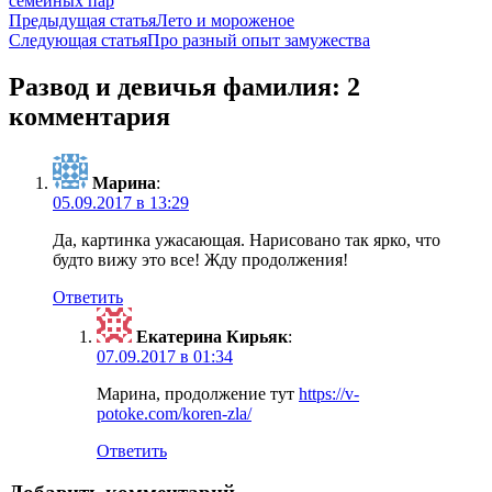
семейных пар
Навигация
Предыдущая статья
Лето и мороженое
Следующая статья
Про разный опыт замужества
по
записям
Развод и девичья фамилия: 2
комментария
Марина
:
05.09.2017 в 13:29
Да, картинка ужасающая. Нарисовано так ярко, что
будто вижу это все! Жду продолжения!
Ответить
Екатерина Кирьяк
:
07.09.2017 в 01:34
Марина, продолжение тут
https://v-
potoke.com/koren-zla/
Ответить