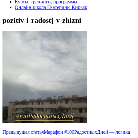
Курсы, тренинги, программы
Онлайн-школа Екатерины Кирьяк
pozitiv-i-radostj-v-zhizni
Навигация
Предыдущая статья
Марафон #100РадостныхДней — логика