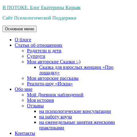
Перейти
В ПОТОКЕ. Блог Екатерины Кирьяк
к
Сайт Психологической Поддержки
содержимому
Основное меню
О блоге
Статьи об отношениях
Родители и дети
Супруги
Мои авторские Сказки :-)
Сказка для взрослых женщин «Про
лошадку»
Мои авторские рассказы
Реалити-шоу «Искра»
Обо мне
Мой Дневник наблюдений
Моя история
Отзывы
на психологические консультации
на работу коуча
на еженедельные занятия женскими
практиками
Контакты