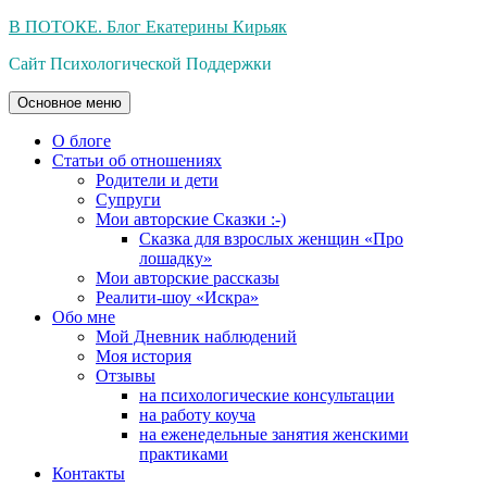
Перейти
В ПОТОКЕ. Блог Екатерины Кирьяк
к
Сайт Психологической Поддержки
содержимому
Основное меню
О блоге
Статьи об отношениях
Родители и дети
Супруги
Мои авторские Сказки :-)
Сказка для взрослых женщин «Про
лошадку»
Мои авторские рассказы
Реалити-шоу «Искра»
Обо мне
Мой Дневник наблюдений
Моя история
Отзывы
на психологические консультации
на работу коуча
на еженедельные занятия женскими
практиками
Контакты