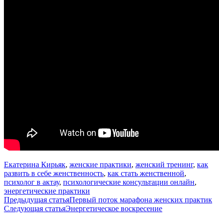
Екатерина Кирьяк
,
женские практики
,
женский тренинг
,
как
развить в себе женственность
,
как стать женственной
,
психолог в актау
,
психологические консультации онлайн
,
энергетические практики
Навигация
Предыдущая статья
Первый поток марафона женских практик
Следующая статья
Энергетическое воскресение
по