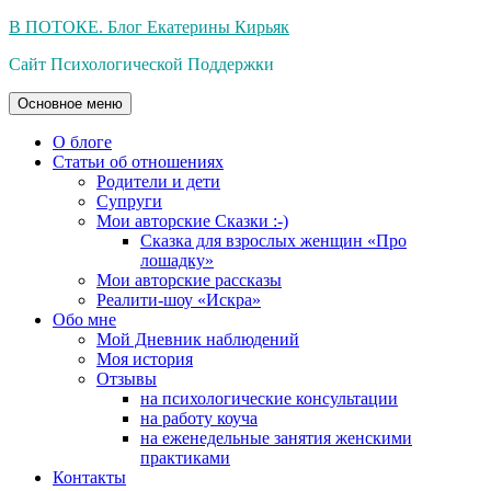
Перейти
В ПОТОКЕ. Блог Екатерины Кирьяк
к
Сайт Психологической Поддержки
содержимому
Основное меню
О блоге
Статьи об отношениях
Родители и дети
Супруги
Мои авторские Сказки :-)
Сказка для взрослых женщин «Про
лошадку»
Мои авторские рассказы
Реалити-шоу «Искра»
Обо мне
Мой Дневник наблюдений
Моя история
Отзывы
на психологические консультации
на работу коуча
на еженедельные занятия женскими
практиками
Контакты