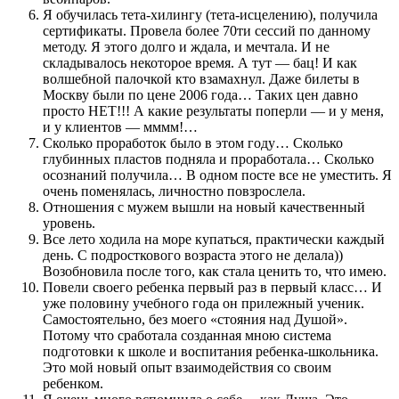
Я обучилась тета-хилингу (тета-исцелению), получила
сертификаты. Провела более 70ти сессий по данному
методу. Я этого долго и ждала, и мечтала. И не
складывалось некоторое время. А тут — бац! И как
волшебной палочкой кто взамахнул. Даже билеты в
Москву были по цене 2006 года… Таких цен давно
просто НЕТ!!! А какие результаты поперли — и у меня,
и у клиентов — мммм!…
Сколько проработок было в этом году… Сколько
глубинных пластов подняла и проработала… Сколько
осознаний получила… В одном посте все не уместить. Я
очень поменялась, личностно повзрослела.
Отношения с мужем вышли на новый качественный
уровень.
Все лето ходила на море купаться, практически каждый
день. С подросткового возраста этого не делала))
Возобновила после того, как стала ценить то, что имею.
Повели своего ребенка первый раз в первый класс… И
уже половину учебного года он прилежный ученик.
Самостоятельно, без моего «стояния над Душой».
Потому что сработала созданная мною система
подготовки к школе и воспитания ребенка-школьника.
Это мой новый опыт взаимодействия со своим
ребенком.