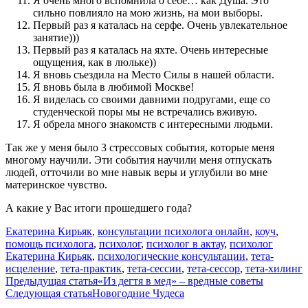
Я очень много вспомнила о себе… как Душа. Это
сильно повлияло на мою жизнь, на мои выборы.
Первый раз я каталась на серфе. Очень увлекательное
занятие)))
Первый раз я каталась на яхте. Очень интересные
ощущения, как в люльке))
Я вновь съездила на Место Силы в нашей области.
Я вновь была в любимой Москве!
Я виделась со своими давними подругами, еще со
студенческой поры мы не встречались вживую.
Я обрела много знакомств с интересными людьми.
Так же у меня было 3 стрессовых события, которые меня
многому научили. Эти события научили меня отпускать
людей, отточили во мне навык веры и углубили во мне
материнское чувство.
А какие у Вас итоги прошедшего года?
Екатерина Кирьяк
,
консультации психолога онлайн
,
коуч
,
помощь психолога
,
психолог
,
психолог в актау
,
психолог
Екатерина Кирьяк
,
психологические консультации
,
тета-
исцеление
,
тета-практик
,
тета-сессии
,
тета-сессор
,
тета-хилинг
Навигация
Предыдущая статья
«Из дегтя в мед» – вредные советы
Следующая статья
Новогодние Чудеса
по