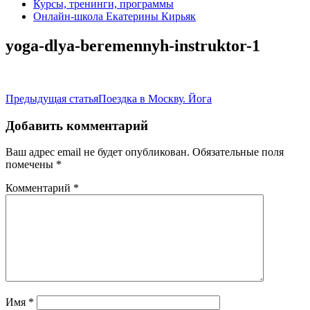
Курсы, тренинги, программы
Онлайн-школа Екатерины Кирьяк
yoga-dlya-beremennyh-instruktor-1
Навигация
Предыдущая статья
Поездка в Москву. Йога
по
Добавить комментарий
записям
Ваш адрес email не будет опубликован.
Обязательные поля
помечены
*
Комментарий
*
Имя
*