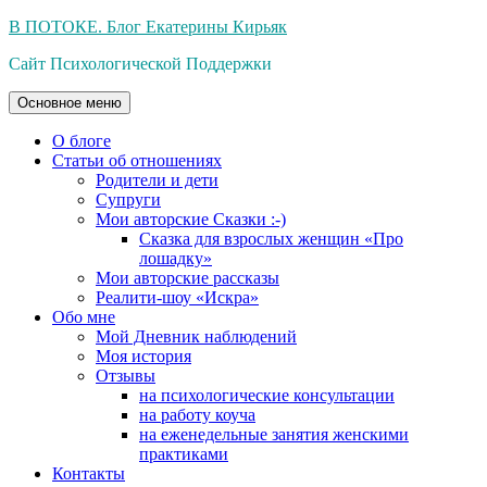
Перейти
В ПОТОКЕ. Блог Екатерины Кирьяк
к
Сайт Психологической Поддержки
содержимому
Основное меню
О блоге
Статьи об отношениях
Родители и дети
Супруги
Мои авторские Сказки :-)
Сказка для взрослых женщин «Про
лошадку»
Мои авторские рассказы
Реалити-шоу «Искра»
Обо мне
Мой Дневник наблюдений
Моя история
Отзывы
на психологические консультации
на работу коуча
на еженедельные занятия женскими
практиками
Контакты