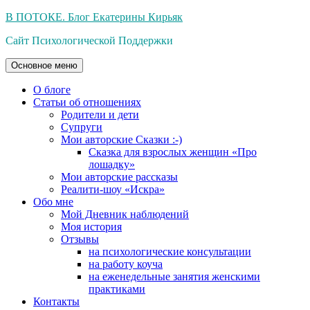
Перейти
В ПОТОКЕ. Блог Екатерины Кирьяк
к
Сайт Психологической Поддержки
содержимому
Основное меню
О блоге
Статьи об отношениях
Родители и дети
Супруги
Мои авторские Сказки :-)
Сказка для взрослых женщин «Про
лошадку»
Мои авторские рассказы
Реалити-шоу «Искра»
Обо мне
Мой Дневник наблюдений
Моя история
Отзывы
на психологические консультации
на работу коуча
на еженедельные занятия женскими
практиками
Контакты