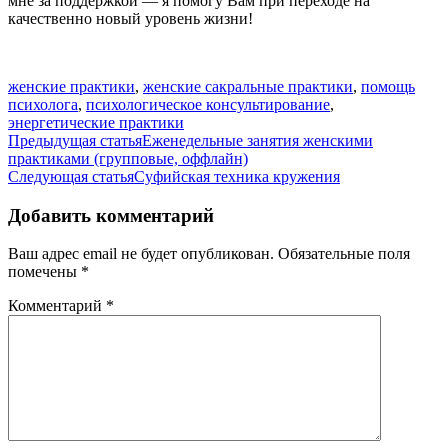
мне за поддержкой — я помогу Вам при переходе на
качественно новый уровень жизни!
женские практики
,
женские сакральные практики
,
помощь
психолога
,
психологическое консультирование
,
энергетические практики
Навигация
Предыдущая статья
Еженедельные занятия женскими
практиками (групповые, оффлайн)
по
Следующая статья
Суфийская техника кружения
записям
Добавить комментарий
Ваш адрес email не будет опубликован.
Обязательные поля
помечены
*
Комментарий
*