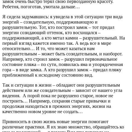
замок очень быстро терял свою первозданную красоту.
Ребетня, погоготав, умотала дальше…
Я сидела задумавшись: я увидела в этой ситуации три вида
энергий – созидательную, поддерживающую и
разрушительную. Тот, кто построил замок – тот придал
энергии созидающий оттенок, кто восхищался –
поддерживающий, а кто метал камни – разрушительный. На
первый взгляд кажется именно так. А ведь все в мире
относительно… И то, что может казаться нам
разрушительным – может быть созидательным, и наоборот.
Например, кто строил замок – разрушил первоначальное
состояние пляжа – по сути, появилась яма и упорядоченная
гора – в виде замка. А кто разрушил замок – придал пляжу
приближенный к исходному состоянию вид.
Так и ситуации в жизни – обладают они разрушительным
действием или же созидательным – зависит от нашего угла
видения. А порой пока не разрушено старое, новое не
построить… Например, сохраняя старые привычки и
продолжая находиться в прежних энергиях, жизни на
качественно новом уровне не создать…
Привносить в свою жизнь новые энергии помогают
различные практики. Я их знаю множество, обращайтесь ко