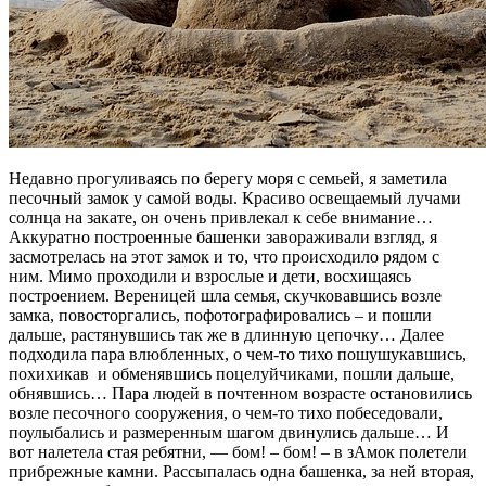
Недавно прогуливаясь по берегу моря с семьей, я заметила
песочный замок у самой воды. Красиво освещаемый лучами
солнца на закате, он очень привлекал к себе внимание…
Аккуратно построенные башенки завораживали взгляд, я
засмотрелась на этот замок и то, что происходило рядом с
ним. Мимо проходили и взрослые и дети, восхищаясь
построением. Вереницей шла семья, скучковавшись возле
замка, повосторгались, пофотографировались – и пошли
дальше, растянувшись так же в длинную цепочку… Далее
подходила пара влюбленных, о чем-то тихо пошушукавшись,
похихикав и обменявшись поцелуйчиками, пошли дальше,
обнявшись… Пара людей в почтенном возрасте остановились
возле песочного сооружения, о чем-то тихо побеседовали,
поулыбались и размеренным шагом двинулись дальше… И
вот налетела стая ребятни, — бом! – бом! – в зАмок полетели
прибрежные камни. Рассыпалась одна башенка, за ней вторая,